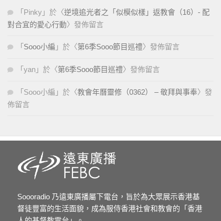
「
Pinky
」於〈
逆境追光者之「似模似樣」返教會（16）- 配
對合宜的愛心行動
〉發佈留言
「
Sooo小編
」於〈
第6季Sooo節目巡禮
〉發佈留言
「
yan
」於〈
第6季Sooo節目巡禮
〉發佈留言
「
Sooo小編
」於〈
教會年曆靈修（0362） – 敬拜與事奉
〉發
佈留言
Soooradio 乃遠東廣播屬下電台，旨於為大眾展示香港基
督徒豐富的生活面貌，成為服侍香港社會和教會的「香港
人的基督教電台」。