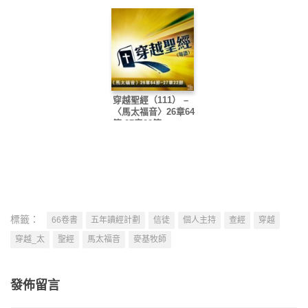
穿越聖經（111） –
〈馬太福音〉26章64
節-27章22節
標籤：
66卷書
五年讀經計劃
信徒
個人主持
查經
穿越
穿越_太
聖經
馬太福音
麥基牧師
發佈留言