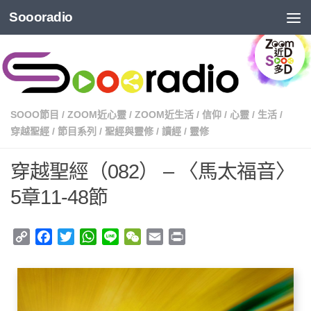
Soooradio
SOOO節目
/
ZOOM近心靈
/
ZOOM近生活
/
信仰
/
心靈
/
生活
/
穿越聖經
/
節目系列
/
聖經與靈修
/
讀經
/
靈修
穿越聖經（082） – 〈馬太福音〉
5章11-48節
Copy
Facebook
Twitter
WhatsApp
Line
WeChat
Email
Print
Link