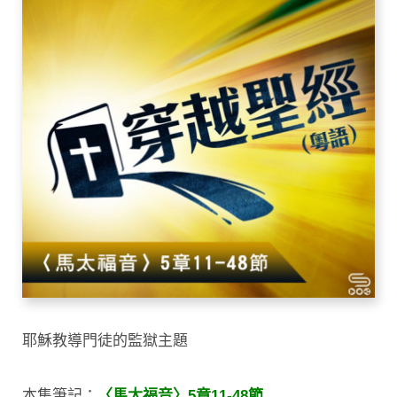
耶穌教導門徒的監獄主題
本集筆記：
〈馬太福音〉5章11-48節