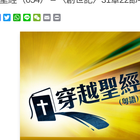
y
Facebook
Twitter
WhatsApp
Line
WeChat
Email
Print