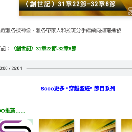
追趕雅各搜神像、雅各帶家人和拉班分手繼續向迦南進發
筆記：
〈創世記〉31章22節-32章6節
Sooo更多 “穿越聖經” 節目系列
OO推薦……