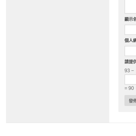
顯示
個人
請提
93 −
= 90