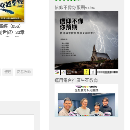
信仰不像你預期video
聖經（056）
〈創世記〉33章
-34章30節
聖經
麥基牧師
運用電台推廣生死教育