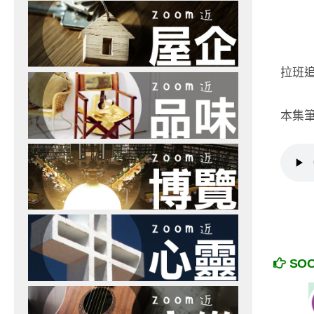
拉班
本集
SO