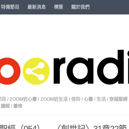
特備節目
最新消息
標簽
關於我們
節目
/
ZOOM近心靈
/
ZOOM近生活
/
信仰
/
心靈
/
生活
/
穿越聖經
讀經
/
靈修
聖經（054） – 〈創世記〉31章22節-