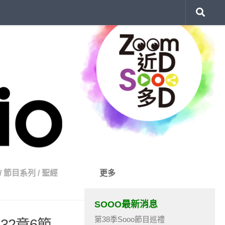
/
節目系列
/
聖經
更多
SOOO最新消息
第38季Sooo節目巡禮
32章6節