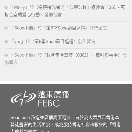
「
Pinky
」於〈
逆境追光者之「似模似樣」返教會（16）- 配
對合宜的愛心行動
〉發佈留言
「
Sooo小編
」於〈
第6季Sooo節目巡禮
〉發佈留言
「
yan
」於〈
第6季Sooo節目巡禮
〉發佈留言
「
Sooo小編
」於〈
教會年曆靈修（0362） – 敬拜與事奉
〉發
佈留言
Soooradio 乃遠東廣播屬下電台，旨於為大眾展示香港基
督徒豐富的生活面貌，成為服侍香港社會和教會的「香港
人的基督教電台」。