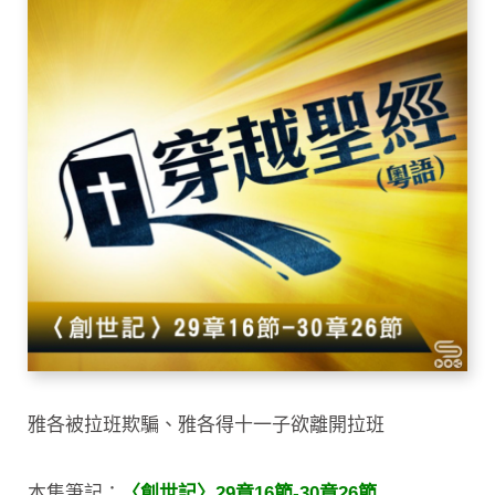
雅各被拉班欺騙、雅各得十一子欲離開拉班
本集筆記：
〈創世記〉29章16節-30章26節