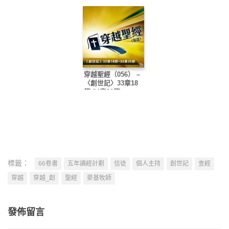
穿越聖經（056） –
〈創世記〉33章18
節-34章30節
標籤：
66卷書
五年讀經計劃
信徒
個人主持
創世記
查經
穿越
穿越_創
聖經
麥基牧師
發佈留言