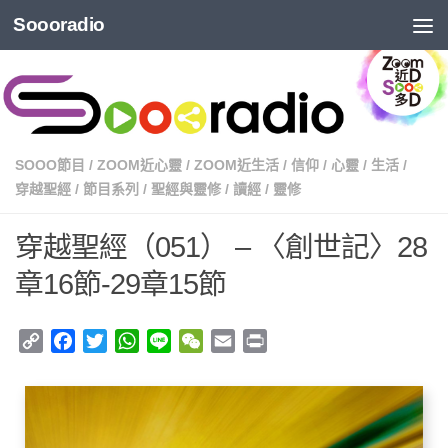
Soooradio
SOOO節目
/
ZOOM近心靈
/
ZOOM近生活
/
信仰
/
心靈
/
生活
/
穿越聖經
/
節目系列
/
聖經與靈修
/
讀經
/
靈修
穿越聖經（051） – 〈創世記〉28
章16節-29章15節
Copy
Facebook
Twitter
WhatsApp
Line
WeChat
Email
Print
Link