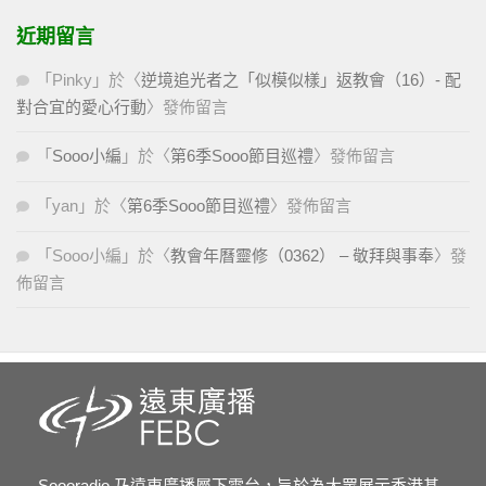
近期留言
「
Pinky
」於〈
逆境追光者之「似模似樣」返教會（16）- 配
對合宜的愛心行動
〉發佈留言
「
Sooo小編
」於〈
第6季Sooo節目巡禮
〉發佈留言
「
yan
」於〈
第6季Sooo節目巡禮
〉發佈留言
「
Sooo小編
」於〈
教會年曆靈修（0362） – 敬拜與事奉
〉發
佈留言
Soooradio 乃遠東廣播屬下電台，旨於為大眾展示香港基