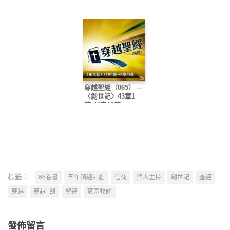
穿越聖經（065） –
〈創世記〉43章1
節-44章13節
標籤：
66卷書
五年讀經計劃
信徒
個人主持
創世記
查經
穿越
穿越_創
聖經
麥基牧師
發佈留言