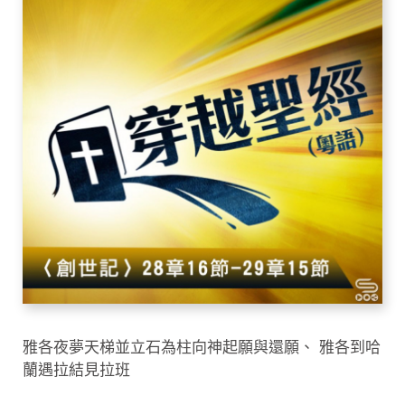
雅各夜夢天梯並立石為柱向神起願與還願、 雅各到哈
蘭遇拉結見拉班