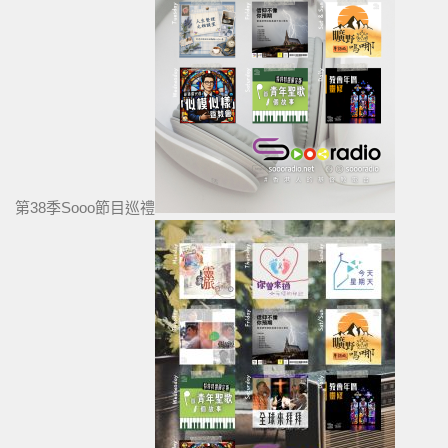
第38季Sooo節目巡禮