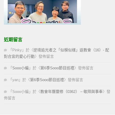
近期留言
「
Pinky
」於〈
逆境追光者之「似模似樣」返教會（16）- 配
對合宜的愛心行動
〉發佈留言
「
Sooo小編
」於〈
第6季Sooo節目巡禮
〉發佈留言
「
yan
」於〈
第6季Sooo節目巡禮
〉發佈留言
「
Sooo小編
」於〈
教會年曆靈修（0362） – 敬拜與事奉
〉發
佈留言