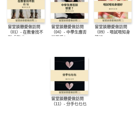
留堂談戀愛做訪問
留堂談戀愛做訪問
留堂談戀愛做訪問
（01）- 在教會找不
（04）- 中學生應否
（09）- 唔試唔知身
到「仔/女」
談戀愛?
體好
留堂談戀愛做訪問
（11）- 分手乜乜乜