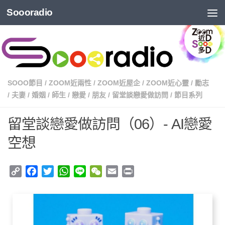
Soooradio
SOOO節目
/
ZOOM近兩性
/
ZOOM近屋企
/
ZOOM近心靈
/
勵志
/
夫妻
/
婚姻
/
師生
/
戀愛
/
朋友
/
留堂談戀愛做訪問
/
節目系列
留堂談戀愛做訪問（06）- AI戀愛
空想
Copy
Facebook
Twitter
WhatsApp
Line
WeChat
Email
Print
Link