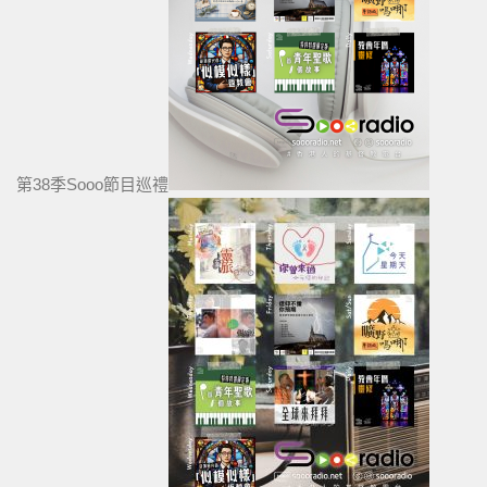
第38季Sooo節目巡禮