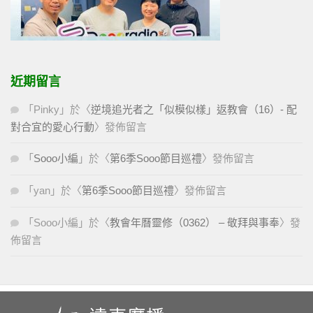
近期留言
「
Pinky
」於〈
逆境追光者之「似模似樣」返教會（16）- 配
對合宜的愛心行動
〉發佈留言
「
Sooo小編
」於〈
第6季Sooo節目巡禮
〉發佈留言
「
yan
」於〈
第6季Sooo節目巡禮
〉發佈留言
「
Sooo小編
」於〈
教會年曆靈修（0362） – 敬拜與事奉
〉發
佈留言