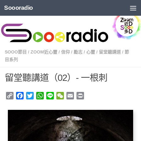
Soooradio
SOOO節目
/
ZOOM近心靈
/
信仰
/
勵志
/
心靈
/
留堂聽講道
/
節
目系列
留堂聽講道（02）- 一根刺
Copy
Facebook
Twitter
WhatsApp
Line
WeChat
Email
Print
Link