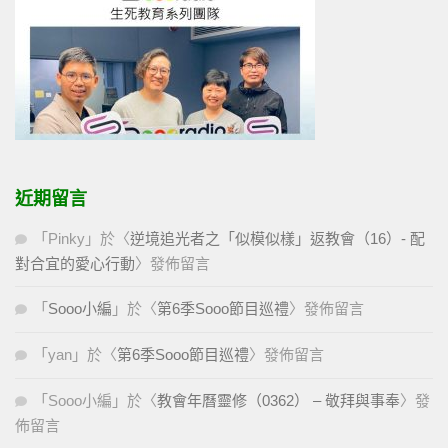
近期留言
「
Pinky
」於〈
逆境追光者之「似模似樣」返教會（16）- 配
對合宜的愛心行動
〉發佈留言
「
Sooo小編
」於〈
第6季Sooo節目巡禮
〉發佈留言
「
yan
」於〈
第6季Sooo節目巡禮
〉發佈留言
「
Sooo小編
」於〈
教會年曆靈修（0362） – 敬拜與事奉
〉發
佈留言