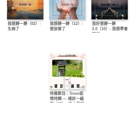
我想靜一靜（02）-
我想靜一靜（12）-
我好想靜一靜
生病了
想放棄了
2.0（10）- 我想學會
知足
特備節目：Sooo疫
情特輯 — 確診一線
間（02）- 挑水與掘
井