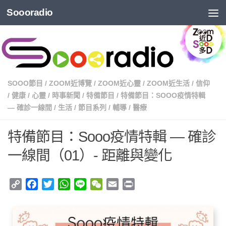
Soooradio
SOOO節目
/
ZOOM近博覽
/
ZOOM近心靈
/
ZOOM近生活
/
信仰
/
健康
/
心靈
/
時事新聞
/
特備節目
/
特備節目：SOOO疫情特輯
— 確診一線間
/
生活
/
節目系列
/
輔導
/
醫療
特備節目：Sooo疫情特輯 — 確診
一線間（01）- 距離與變化
Copy
Facebook
Twitter
WhatsApp
Line
WeChat
Email
Print
Link