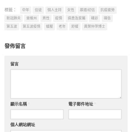
標籤：
中年
信徒
個人主持
女性
慕道/初信
抗疫疲勞
新冠肺炎
曾維州
男性
疫情
病患及家屬
確診
禱告
第五波
第五波疫情
緩壓
老年
舒緩
黃葉仲萍博士
發佈留言
留言
顯示名稱
*
電子郵件地址
*
個人網站網址