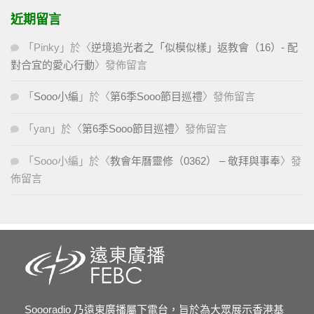
近期留言
「
Pinky
」於〈
逆境追光者之「似模似樣」返教會（16）- 配
對合宜的愛心行動
〉發佈留言
「
Sooo小編
」於〈
第6季Sooo節目巡禮
〉發佈留言
「
yan
」於〈
第6季Sooo節目巡禮
〉發佈留言
「
Sooo小編
」於〈
教會年曆靈修（0362） – 敬拜與事奉
〉發
佈留言
Soooradio 乃遠東廣播屬下電台，旨於為大眾展示香港基