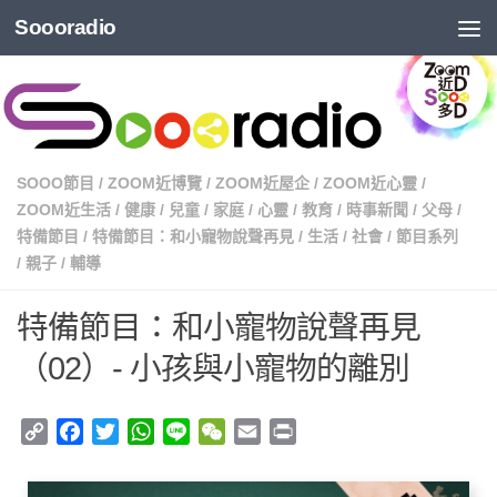
Soooradio
SOOO節目
/
ZOOM近博覽
/
ZOOM近屋企
/
ZOOM近心靈
/
ZOOM近生活
/
健康
/
兒童
/
家庭
/
心靈
/
教育
/
時事新聞
/
父母
/
特備節目
/
特備節目：和小寵物說聲再見
/
生活
/
社會
/
節目系列
/
親子
/
輔導
特備節目：和小寵物說聲再見
（02）- 小孩與小寵物的離別
Copy
Facebook
Twitter
WhatsApp
Line
WeChat
Email
Print
Link