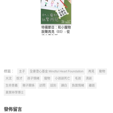
特備節目：和小寵物
說聲再見（03）- 從
繪本看生死
標籤：
主子
全康澄心基金 Mindful Heart Foundation
再見
動物
大沈
奴才
孩子情緒
寵物
小孩談死亡
毛孩
清談
生命意義
親子關係
訪問
話別
讀白
負面情緒
離逝
黃葉仲萍博士
發佈留言