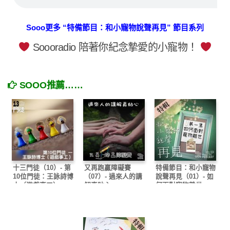
Sooo更多 “特備節目：和小寵物說聲再見” 節目系列
Soooradio 陪著你紀念摯愛的小寵物！
SOOO推薦……
十三門徒（10）- 第
又再跑贏障礙賽
特備節目：和小寵物
10位門徒：王詠詩博
（07）- 過來人的講
說聲再見（01）- 如
士（遊戲事工）
解真貼心
何面對寵物離世