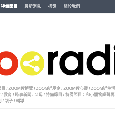
特備節目
最新消息
標簽
關於我們
節目
/
ZOOM近博覽
/
ZOOM近屋企
/
ZOOM近心靈
/
ZOOM近生
靈
/
教育
/
時事新聞
/
父母
/
特備節目
/
特備節目：和小寵物說聲再
列
/
親子
/
輔導