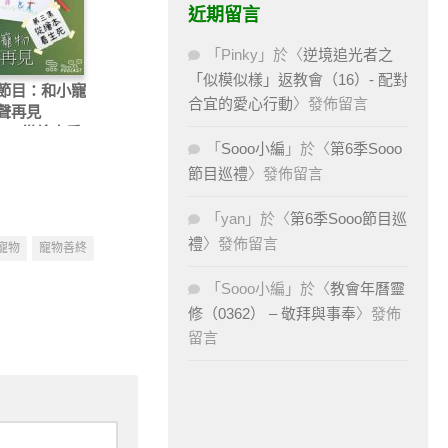
近期留言
「
Pinky
」於〈
逆境追光者之
「似模似樣」返教會（16）- 配對
節目：和小寵
合宜的愛心行動
〉發佈留言
聲再見
）- 從繪本看
「
Sooo小編
」於〈
第6季Sooo
節目巡禮
〉發佈留言
「
yan
」於〈
第6季Sooo節目巡
禮
〉發佈留言
寵物
寵物善終
「
Sooo小編
」於〈
教會年曆靈
修（0362） – 敬拜與事奉
〉發佈
留言