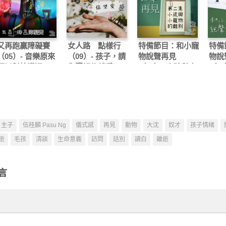
又再跑贏障礙賽
女人路 點樣行
特備節目：和小寵
特備
（05）- 音樂原來
（09）- 孩子，請
物說聲再見
物說
可以幫忙溝通
你緊記信望愛
（02）- 小孩與小
（03
寵物的離別
生死
主子
伍桂麟 Pasu Ng
儀式感
再見
動物
大沈
奴才
孩子情緒
逝
毛孩
清談
生命意義
訪問
話別
讀白
離逝
言