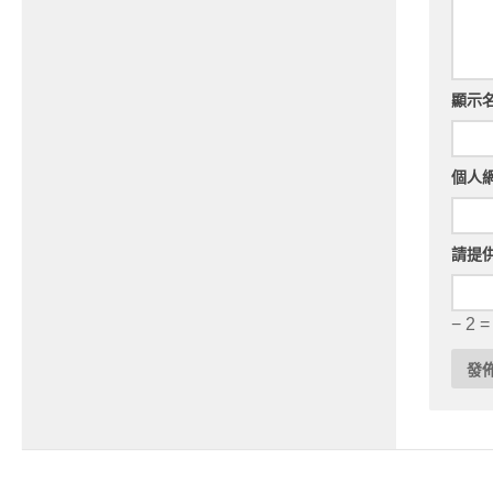
顯示
個人
請提
− 2 =