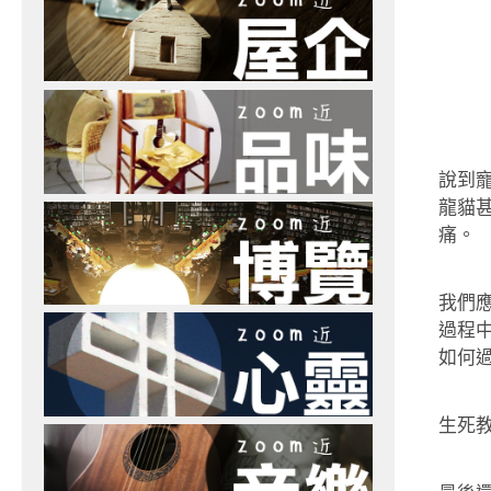
說到
龍貓
痛。
我們
過程
如何
生死教