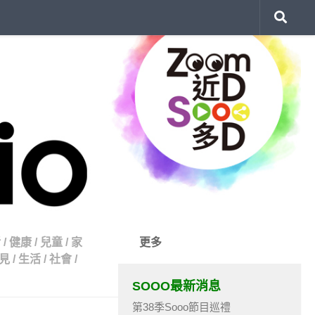
活
/
健康
/
兒童
/
家
更多
見
/
生活
/
社會
/
SOOO最新消息
第38季Sooo節目巡禮