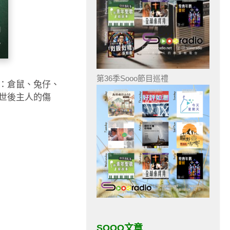
第36季Sooo節目巡禮
：倉鼠、兔仔、
世後主人的傷
SOOO文章