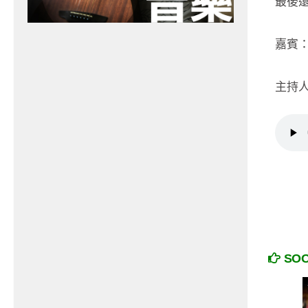
最後
嘉賓：
主持人
SO