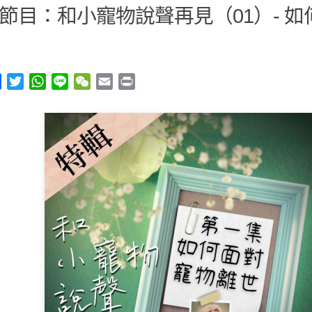
節目：和小寵物說聲再見（01）- 
y
Facebook
Twitter
WhatsApp
Line
WeChat
Email
Print