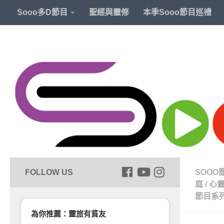
Sooo多D節目
聖經與靈修
本季Sooo節目巡禮
SOOO
庭
/
心
節目系
為你推薦：靈旅有貧友