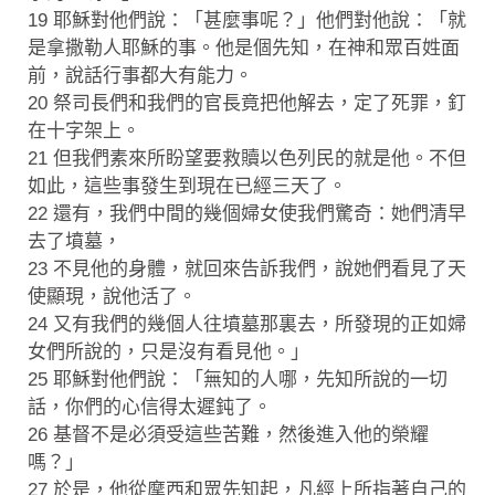
19 耶穌對他們說：「甚麼事呢？」他們對他說：「就
是拿撒勒人耶穌的事。他是個先知，在神和眾百姓面
前，說話行事都大有能力。
20 祭司長們和我們的官長竟把他解去，定了死罪，釘
在十字架上。
21 但我們素來所盼望要救贖以色列民的就是他。不但
如此，這些事發生到現在已經三天了。
22 還有，我們中間的幾個婦女使我們驚奇：她們清早
去了墳墓，
23 不見他的身體，就回來告訴我們，說她們看見了天
使顯現，說他活了。
24 又有我們的幾個人往墳墓那裏去，所發現的正如婦
女們所說的，只是沒有看見他。」
25 耶穌對他們說：「無知的人哪，先知所說的一切
話，你們的心信得太遲鈍了。
26 基督不是必須受這些苦難，然後進入他的榮耀
嗎？」
27 於是，他從摩西和眾先知起，凡經上所指著自己的