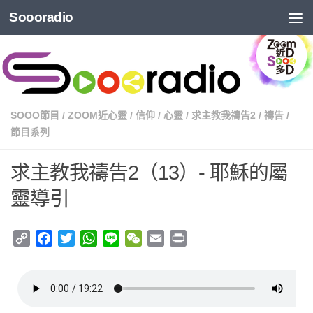
Soooradio
SOOO節目
/
ZOOM近心靈
/
信仰
/
心靈
/
求主教我禱告2
/
禱告
/
節目系列
求主教我禱告2（13）- 耶穌的屬
靈導引
Copy
Facebook
Twitter
WhatsApp
Line
WeChat
Email
Print
Link