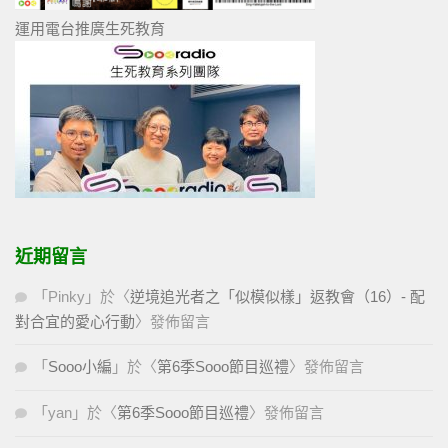
運用電台推廣生死教育
近期留言
「
Pinky
」於〈
逆境追光者之「似模似樣」返教會（16）- 配
對合宜的愛心行動
〉發佈留言
「
Sooo小編
」於〈
第6季Sooo節目巡禮
〉發佈留言
「
yan
」於〈
第6季Sooo節目巡禮
〉發佈留言