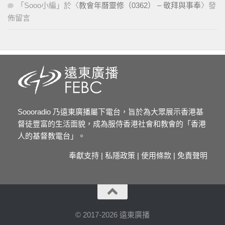
「
Sooo小編
」於〈
教會年曆靈修（0362） – 敬拜與事奉
〉發
佈留言
Soooradio 乃遠東廣播屬下電台，旨於為大眾展示香港基
督徒豐富的生活面貌，成為服侍香港社會和教會的「香港
人的基督教電台」。
奉獻支持
|
私隱政策
|
使用條款
|
免責聲明
© 2017-2026 遠東廣播