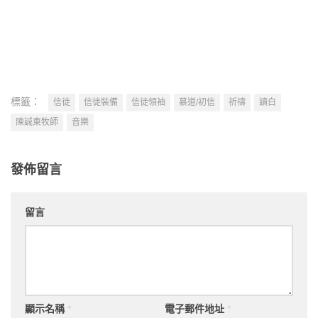
禱告1
禱告3
標籤：
信徒
信徒裝備
信徒領袖
慕道/初信
祈禱
讀白
陳誠東牧師
音樂
發佈留言
留言
顯示名稱
*
電子郵件地址
*