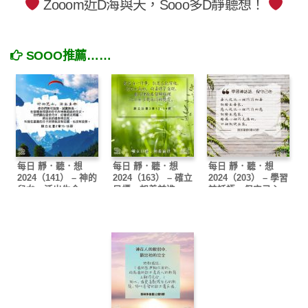
Zooom近D海與天，Sooo多D靜聽想！
SOOO推薦……
每日 靜．聽．想
每日 靜．聽．想
每日 靜．聽．想
2024（141） – 神的
2024（163） – 確立
2024（203） – 學習
兒女，活出生命
目標，朝着前進
神話語，保守己心