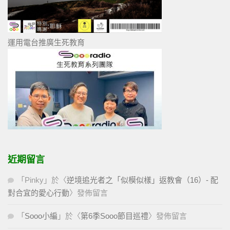
運用電台推廣生死教育
近期留言
「
Pinky
」於〈
逆境追光者之「似模似樣」返教會（16）- 配
對合宜的愛心行動
〉發佈留言
「
Sooo小編
」於〈
第6季Sooo節目巡禮
〉發佈留言