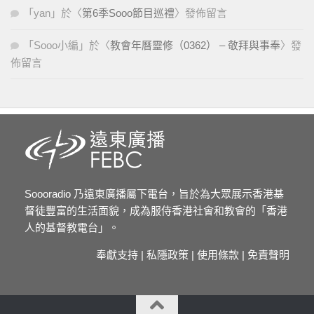
「
yan
」於〈
第6季Sooo節目巡禮
〉發佈留言
「
Sooo小編
」於〈
教會年曆靈修（0362） – 敬拜與事奉
〉發
佈留言
Soooradio 乃遠東廣播屬下電台，旨於為大眾展示香港基
督徒豐富的生活面貌，成為服侍香港社會和教會的「香港
人的基督教電台」。
奉獻支持
|
私隱政策
|
使用條款
|
免責聲明