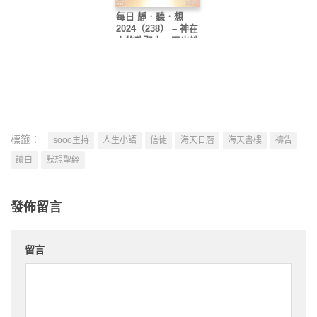
每日 靜．聽．想
2024（238） – 神在
人的軟弱中，顯出祂
的完全
標籤：
sooo主持
人生小語
信徒
海天日曆
海天書樓
禱告
讀白
默想聖經
發佈留言
留言