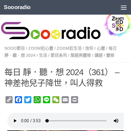
Soooradio
SOOO節目
/
ZOOM近心靈
/
ZOOM近生活
/
信仰
/
心靈
/
每日
靜．聽．想 2024
/
生活
/
節目系列
/
聖經與靈修
/
讀經
/
靈修
每日 靜．聽．想 2024（361） –
神差祂兒子降世，叫人得救
Copy
Facebook
Twitter
WhatsApp
Line
WeChat
Email
Print
Link