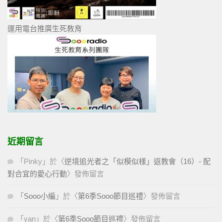
運用電台推廣生死教育
近期留言
「
Pinky
」於〈
逆境追光者之「似模似樣」返教會（16）- 配
對合宜的愛心行動
〉發佈留言
「
Sooo小編
」於〈
第6季Sooo節目巡禮
〉發佈留言
「
yan
」於〈
第6季Sooo節目巡禮
〉發佈留言