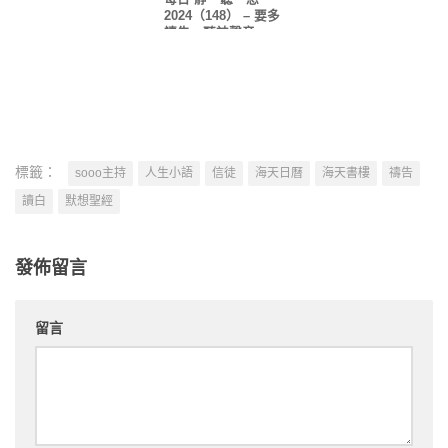
2024（148） – 要多
禱告、聽神聲音
標籤：
sooo主持
人生小語
信徒
海天日曆
海天書樓
禱告
讀白
默想聖經
發佈留言
留言