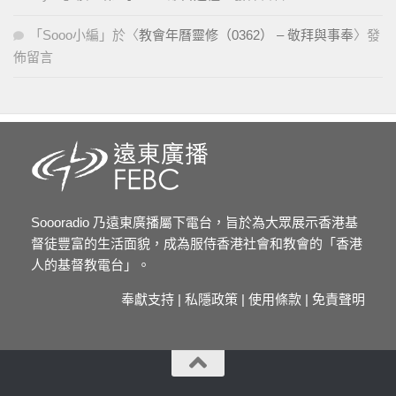
「
Sooo小編
」於〈
教會年曆靈修（0362） – 敬拜與事奉
〉發
佈留言
Soooradio 乃遠東廣播屬下電台，旨於為大眾展示香港基
督徒豐富的生活面貌，成為服侍香港社會和教會的「香港
人的基督教電台」。
奉獻支持
|
私隱政策
|
使用條款
|
免責聲明