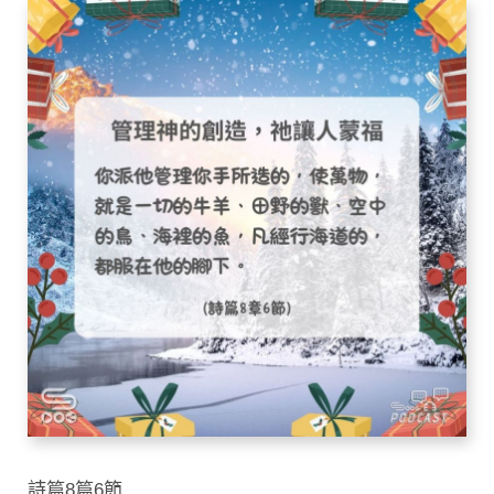
詩篇8篇6節