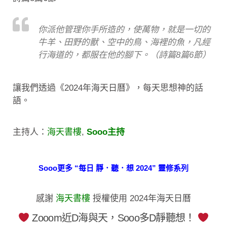
你派他管理你手所造的，使萬物，就是一切的
牛羊、田野的獸、空中的鳥、海裡的魚，凡經
行海道的，都服在他的腳下。（詩篇8篇6節）
讓我們透過《2024年海天日曆》，每天思想神的話
語。
主持人：
海天書樓
,
Sooo主持
Sooo更多 “每日 靜．聽．想 2024” 靈修系列
感謝
海天書樓
授權使用 2024年海天日曆
Zooom近D海與天，Sooo多D靜聽想！