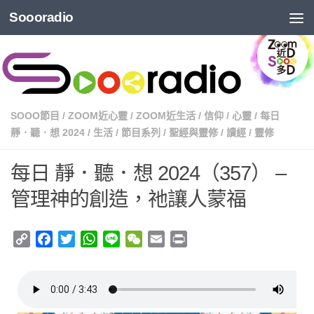
Soooradio
SOOO節目
/
ZOOM近心靈
/
ZOOM近生活
/
信仰
/
心靈
/
每日
靜．聽．想 2024
/
生活
/
節目系列
/
聖經與靈修
/
讀經
/
靈修
每日 靜．聽．想 2024（357） –
管理神的創造，祂讓人蒙福
Copy
Facebook
Twitter
WhatsApp
Line
WeChat
Email
Print
Link