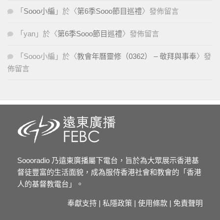
「
Sooo小編
」於〈
第6季Sooo節目巡禮
〉發佈留言
「
yan
」於〈
第6季Sooo節目巡禮
〉發佈留言
「
Sooo小編
」於〈
教會年曆靈修（0362） – 敬拜與事奉
〉發
佈留言
Soooradio 乃遠東廣播屬下電台，旨於為大眾展示香港基
督徒豐富的生活面貌，成為服侍香港社會和教會的「香港
人的基督教電台」。
奉獻支持
|
私隱政策
|
使用條款
|
免責聲明