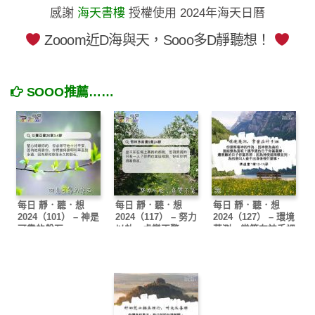
感謝
海天書樓
授權使用 2024年海天日曆
Zooom近D海與天，Sooo多D靜聽想！
SOOO推薦……
每日 靜．聽．想
每日 靜．聽．想
每日 靜．聽．想
2024（101） – 神是
2024（117） – 努力
2024（127） – 環境
可靠的磐石
以赴，處變不驚
莫測，掌管在神手裡