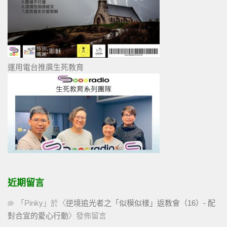
運用電台推廣生死教育
近期留言
「
Pinky
」於〈
逆境追光者之「似模似樣」返教會（16）- 配
對合宜的愛心行動
〉發佈留言