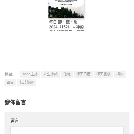
每日 靜．聽．想
2024（152） – 神的
兒女按真理行，叫天
父喜樂
標籤：
sooo主持
人生小語
信徒
海天日曆
海天書樓
禱告
讀白
默想聖經
發佈留言
留言