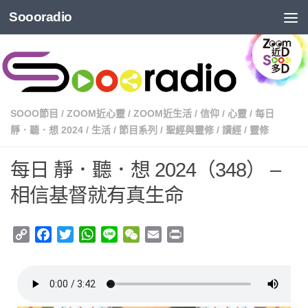
Soooradio
SOOO節目
/
ZOOM近心靈
/
ZOOM近生活
/
信仰
/
心靈
/
每日
靜．聽．想 2024
/
生活
/
節目系列
/
聖經與靈修
/
讀經
/
靈修
每日 靜．聽．想 2024（348） –
相信基督就有真生命
Copy
Facebook
Twitter
WhatsApp
Line
WeChat
Email
Print
Link