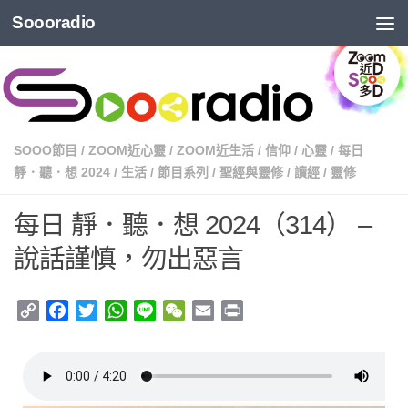
Soooradio
SOOO節目
/
ZOOM近心靈
/
ZOOM近生活
/
信仰
/
心靈
/
每日
靜．聽．想 2024
/
生活
/
節目系列
/
聖經與靈修
/
讀經
/
靈修
每日 靜．聽．想 2024（314） –
說話謹慎，勿出惡言
Copy
Facebook
Twitter
WhatsApp
Line
WeChat
Email
Print
Link