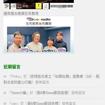
運用電台推廣生死教育
近期留言
「
Pinky
」於〈
逆境追光者之「似模似樣」返教會（16）- 配
對合宜的愛心行動
〉發佈留言
「
Sooo小編
」於〈
第6季Sooo節目巡禮
〉發佈留言
「
yan
」於〈
第6季Sooo節目巡禮
〉發佈留言