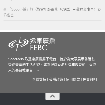
「
Sooo小編
」於〈
教會年曆靈修（0362） – 敬拜與事奉
〉發
佈留言
Soooradio 乃遠東廣播屬下電台，旨於為大眾展示香港基
督徒豐富的生活面貌，成為服侍香港社會和教會的「香港
人的基督教電台」。
奉獻支持
|
私隱政策
|
使用條款
|
免責聲明