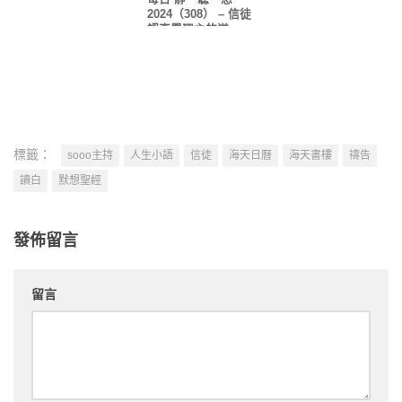
2024（308） – 信徒
認真學習主的道
標籤：
sooo主持
人生小語
信徒
海天日曆
海天書樓
禱告
讀白
默想聖經
發佈留言
留言