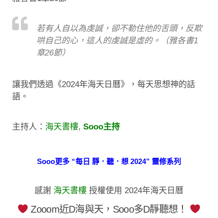
若有人自以為虔誠，卻不勒住他的舌頭，反欺
哄自己的心，這人的虔誠是虛的。（雅各書1
章26節）
讓我們透過《2024年海天日曆》，每天思想神的話
語。
主持人：
海天書樓
,
Sooo主持
Sooo更多 “每日 靜．聽．想 2024” 靈修系列
感謝
海天書樓
授權使用 2024年海天日曆
Zooom近D海與天，Sooo多D靜聽想！