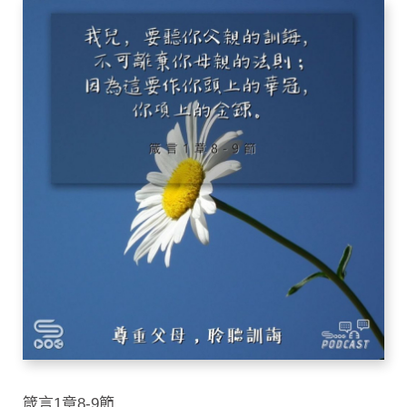
箴言1章8-9節