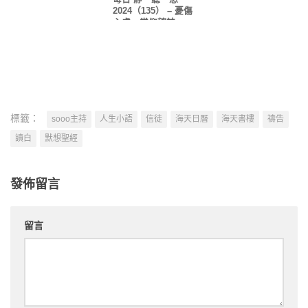
2024（135） – 憂傷
心慮，當仰望神
標籤：
sooo主持
人生小語
信徒
海天日曆
海天書樓
禱告
讀白
默想聖經
發佈留言
留言