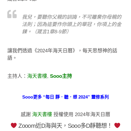
我兒，要聽你父親的訓誨，不可離棄你母親的
法則；因為這要作你頭上的華冠，你項上的金
鍊。（箴言1章8-9節）
讓我們透過《2024年海天日曆》，每天思想神的話
語。
主持人：
海天書樓
,
Sooo主持
Sooo更多 “每日 靜．聽．想 2024” 靈修系列
感謝
海天書樓
授權使用 2024年海天日曆
Zooom近D海與天，Sooo多D靜聽想！