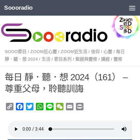
Soooradio
SOOO節目
/
ZOOM近心靈
/
ZOOM近生活
/
信仰
/
心靈
/
每日
靜．聽．想 2024
/
生活
/
節目系列
/
聖經與靈修
/
讀經
/
靈修
每日 靜．聽．想 2024（161） –
尊重父母，聆聽訓誨
Copy
Facebook
Twitter
WhatsApp
Line
WeChat
Email
Print
Link