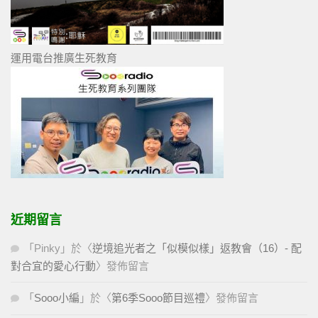
運用電台推廣生死教育
近期留言
「
Pinky
」於〈
逆境追光者之「似模似樣」返教會（16）- 配
對合宜的愛心行動
〉發佈留言
「
Sooo小編
」於〈
第6季Sooo節目巡禮
〉發佈留言