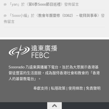
「
yan
」於〈
第6季Sooo節目巡禮
〉發佈留言
「
Sooo小編
」於〈
教會年曆靈修（0362） – 敬拜與事奉
〉發
佈留言
Soooradio 乃遠東廣播屬下電台，旨於為大眾展示香港基
督徒豐富的生活面貌，成為服侍香港社會和教會的「香港
人的基督教電台」。
奉獻支持
|
私隱政策
|
使用條款
|
免責聲明