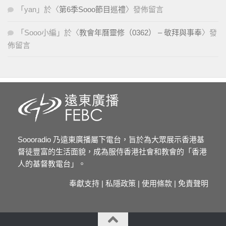
「
yan
」於〈
第6季Sooo節目巡禮
〉發佈留言
「
Sooo小編
」於〈
教會年曆靈修（0362） – 敬拜與事奉
〉發
佈留言
Soooradio 乃遠東廣播屬下電台，旨於為大眾展示香港基
督徒豐富的生活面貌，成為服侍香港社會和教會的「香港
人的基督教電台」。
奉獻支持
|
私隱政策
|
使用條款
|
免責聲明