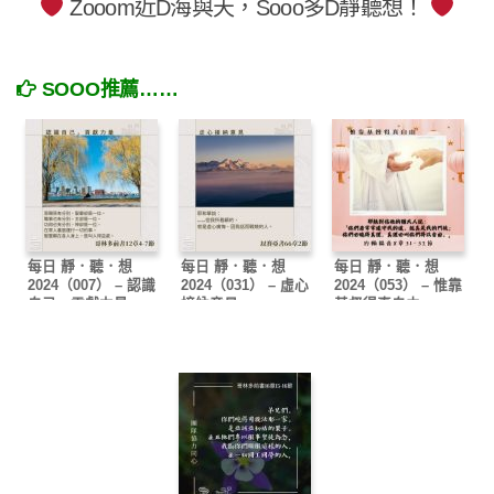
Zooom近D海與天，Sooo多D靜聽想！
SOOO推薦……
每日 靜．聽．想
每日 靜．聽．想
每日 靜．聽．想
2024（007） – 認識
2024（031） – 虛心
2024（053） – 惟靠
自己，貢獻力量
接納意見
基督得真自由