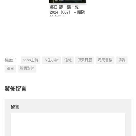
每日 靜．聽．想
2024（067） – 團隊
協力同心
標籤：
sooo主持
人生小語
信徒
海天日曆
海天書樓
禱告
讀白
默想聖經
發佈留言
留言