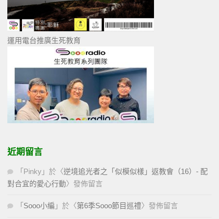
運用電台推廣生死教育
近期留言
「
Pinky
」於〈
逆境追光者之「似模似樣」返教會（16）- 配
對合宜的愛心行動
〉發佈留言
「
Sooo小編
」於〈
第6季Sooo節目巡禮
〉發佈留言