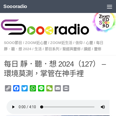
Soooradio
SOOO節目
/
ZOOM近心靈
/
ZOOM近生活
/
信仰
/
心靈
/
每日
靜．聽．想 2024
/
生活
/
節目系列
/
聖經與靈修
/
讀經
/
靈修
每日 靜．聽．想 2024（127） –
環境莫測，掌管在神手裡
Copy
Facebook
Twitter
WhatsApp
Line
WeChat
Email
Print
Link