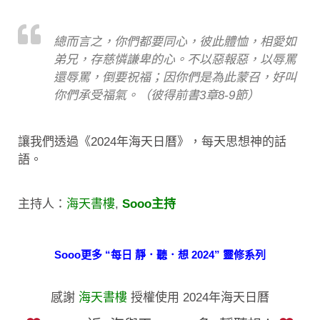
總而言之，你們都要同心，彼此體恤，相愛如
弟兄，存慈憐謙卑的心。不以惡報惡，以辱罵
還辱罵，倒要祝福；因你們是為此蒙召，好叫
你們承受福氣。（彼得前書3章8-9節）
讓我們透過《2024年海天日曆》，每天思想神的話
語。
主持人：
海天書樓
,
Sooo主持
Sooo更多 “每日 靜．聽．想 2024” 靈修系列
感謝
海天書樓
授權使用 2024年海天日曆