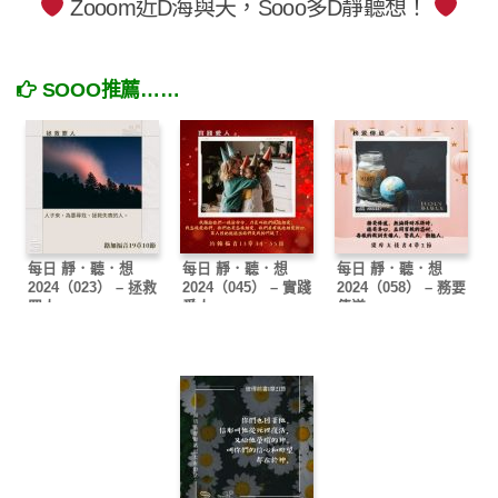
Zooom近D海與天，Sooo多D靜聽想！
SOOO推薦……
每日 靜．聽．想
每日 靜．聽．想
每日 靜．聽．想
2024（023） – 拯救
2024（045） – 實踐
2024（058） – 務要
罪人
愛人
傳道