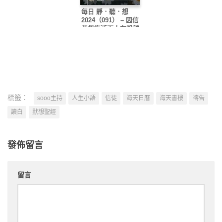
每日 靜．聽．想
2024（091） – 因信
基督復活而大有盼望
標籤：
sooo主持
人生小語
信徒
海天日曆
海天書樓
禱告
讀白
默想聖經
發佈留言
留言