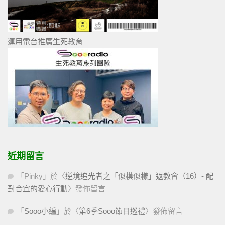
運用電台推廣生死教育
近期留言
「
Pinky
」於〈
逆境追光者之「似模似樣」返教會（16）- 配
對合宜的愛心行動
〉發佈留言
「
Sooo小編
」於〈
第6季Sooo節目巡禮
〉發佈留言