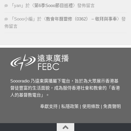
「
yan
」於〈
第6季Sooo節目巡禮
〉發佈留言
「
Sooo小編
」於〈
教會年曆靈修（0362） – 敬拜與事奉
〉發
佈留言
Soooradio 乃遠東廣播屬下電台，旨於為大眾展示香港基
督徒豐富的生活面貌，成為服侍香港社會和教會的「香港
人的基督教電台」。
奉獻支持
|
私隱政策
|
使用條款
|
免責聲明