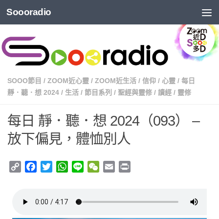
Soooradio
SOOO節目
/
ZOOM近心靈
/
ZOOM近生活
/
信仰
/
心靈
/
每日
靜．聽．想 2024
/
生活
/
節目系列
/
聖經與靈修
/
讀經
/
靈修
每日 靜．聽．想 2024（093） –
放下偏見，體恤別人
Copy
Facebook
Twitter
WhatsApp
Line
WeChat
Email
Print
Link