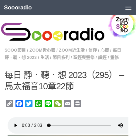
Soooradio
SOOO節目
/
ZOOM近心靈
/
ZOOM近生活
/
信仰
/
心靈
/
每日
靜．聽．想 2023
/
生活
/
節目系列
/
聖經與靈修
/
讀經
/
靈修
每日 靜．聽．想 2023（295） –
馬太福音10章22節
Copy
Facebook
Twitter
WhatsApp
Line
WeChat
Email
Print
Link