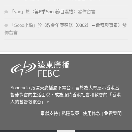
「
yan
」於〈
第6季Sooo節目巡禮
〉發佈留言
「
Sooo小編
」於〈
教會年曆靈修（0362） – 敬拜與事奉
〉發
佈留言
Soooradio 乃遠東廣播屬下電台，旨於為大眾展示香港基
督徒豐富的生活面貌，成為服侍香港社會和教會的「香港
人的基督教電台」。
奉獻支持
|
私隱政策
|
使用條款
|
免責聲明