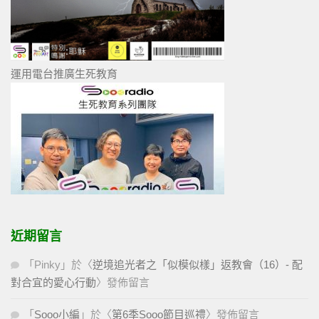
運用電台推廣生死教育
近期留言
「
Pinky
」於〈
逆境追光者之「似模似樣」返教會（16）- 配
對合宜的愛心行動
〉發佈留言
「
Sooo小編
」於〈
第6季Sooo節目巡禮
〉發佈留言