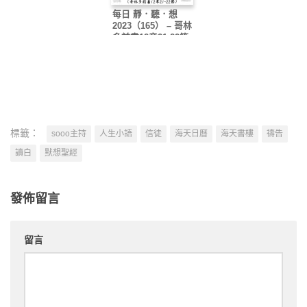
每日 靜．聽．想
2023（165） – 哥林
多前書12章21-22節
標籤：
sooo主持
人生小語
信徒
海天日曆
海天書樓
禱告
讀白
默想聖經
發佈留言
留言