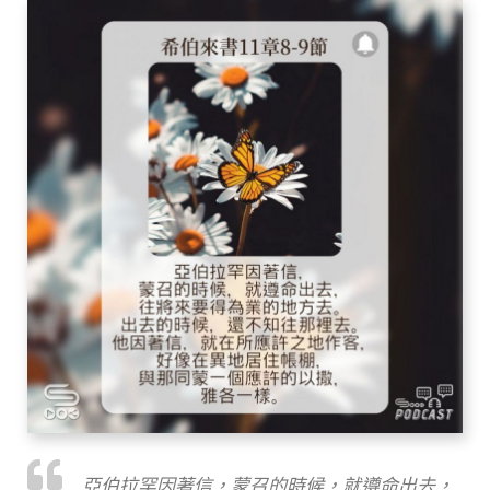
亞伯拉罕因著信，蒙召的時候，就遵命出去，