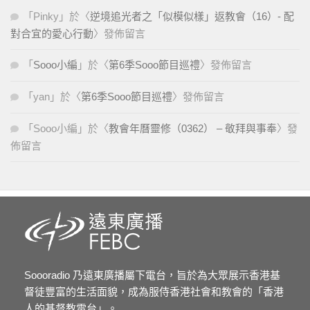
「
Pinky
」於〈
逆境追光者之「似模似樣」返教會（16）- 配
對合宜的愛心行動
〉發佈留言
「
Sooo小編
」於〈
第6季Sooo節目巡禮
〉發佈留言
「
yan
」於〈
第6季Sooo節目巡禮
〉發佈留言
「
Sooo小編
」於〈
教會年曆靈修（0362） – 敬拜與事奉
〉發
佈留言
Soooradio 乃遠東廣播屬下電台，旨於為大眾展示香港基
督徒豐富的生活面貌，成為服侍香港社會和教會的「香港
人的基督教電台」。