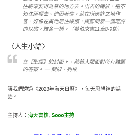
往將來要得為業的地方去。出去的時候，還不
知往那裡去。他因著信，就在所應許之地作
客，好像在異地居住帳棚，與那同蒙一個應許
的以撒，雅各一樣。（希伯來書11章8-9節）
〈人生小語〉
在《聖經》的封面下，藏著人類面對所有難題
的答案。 — 朗奴．列根
讓我們透過《2023年海天日曆》，每天思想神的話
語。
主持人：
海天書樓
,
Sooo主持