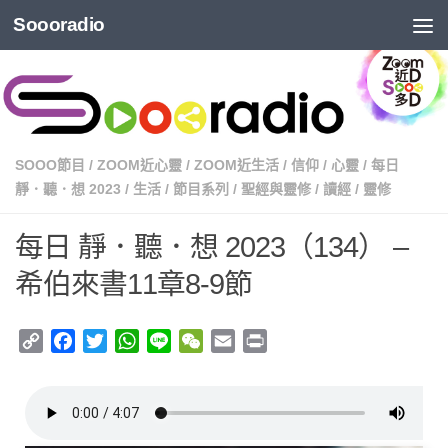
Soooradio
SOOO節目
/
ZOOM近心靈
/
ZOOM近生活
/
信仰
/
心靈
/
每日
靜．聽．想 2023
/
生活
/
節目系列
/
聖經與靈修
/
讀經
/
靈修
每日 靜．聽．想 2023（134） –
希伯來書11章8-9節
Copy
Facebook
Twitter
WhatsApp
Line
WeChat
Email
Print
Link