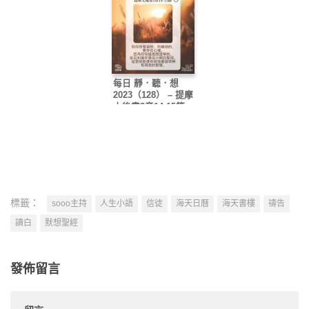
每日 靜．聽．想
2023（128） – 提摩
太後書3章14-15節
標籤：
sooo主持
人生小語
信徒
海天日曆
海天書樓
禱告
讀白
默想聖經
發佈留言