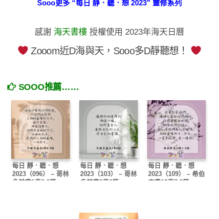
Sooo更多 “每日 靜．聽．想 2023” 靈修系列
感謝
海天書樓
授權使用 2023年海天日曆
Zooom近D海與天，Sooo多D靜聽想！
SOOO推薦……
每日 靜．聽．想
每日 靜．聽．想
每日 靜．聽．想
2023（096） – 哥林
2023（103） – 哥林
2023（109） – 希伯
多前書1章8-9節
多前書3章8節
來書13章7-8節