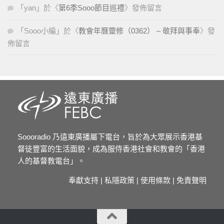
「
yan
」於〈
第6季Sooo節目巡禮
〉發佈留言
「
Sooo小編
」於〈
教會年曆靈修（0362） – 敬拜與事奉
〉發
佈留言
Soooradio 乃遠東廣播屬下電台，旨於為大眾展示香港基
督徒豐富的生活面貌，成為服侍香港社會和教會的「香港
人的基督教電台」。
奉獻支持
|
私隱政策
|
使用條款
|
免責聲明