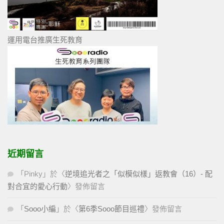
運用電台推廣生死教育
近期留言
「
Pinky
」於〈
逆境追光者之「似模似樣」返教會（16）- 配
對合宜的愛心行動
〉發佈留言
「
Sooo小編
」於〈
第6季Sooo節目巡禮
〉發佈留言