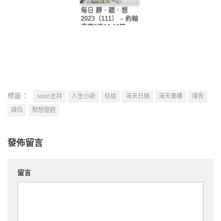
每日 靜．聽．想
2023（111） – 約翰
壹書3章16-18節
標籤：
sooo主持
人生小語
信徒
海天日曆
海天書樓
禱告
讀白
默想聖經
發佈留言
留言