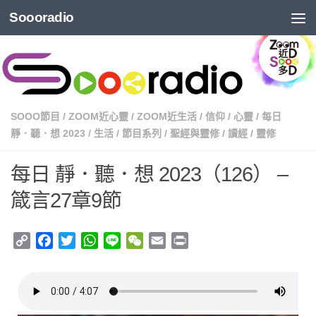
Soooradio
SOOO節目
/
ZOOM近心靈
/
ZOOM近生活
/
信仰
/
心靈
/
每日
靜．聽．想 2023
/
生活
/
節目系列
/
聖經與靈修
/
讀經
/
靈修
每日 靜．聽．想 2023（126） –
箴言27章9節
Copy
Facebook
Twitter
WhatsApp
Line
WeChat
Email
Print
Link