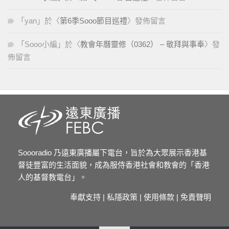
「
yan
」於〈
第6季Sooo節目巡禮
〉發佈留言
「
Sooo小編
」於〈
教會年曆靈修（0362） – 敬拜與事奉
〉發
佈留言
Soooradio 乃遠東廣播屬下電台，旨於為大眾展示香港基
督徒豐富的生活面貌，成為服侍香港社會和教會的「香港
人的基督教電台」。
奉獻支持
|
私隱政策
|
使用條款
|
免責聲明