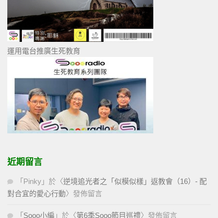
運用電台推廣生死教育
近期留言
「
Pinky
」於〈
逆境追光者之「似模似樣」返教會（16）- 配
對合宜的愛心行動
〉發佈留言
「
Sooo小編
」於〈
第6季Sooo節目巡禮
〉發佈留言