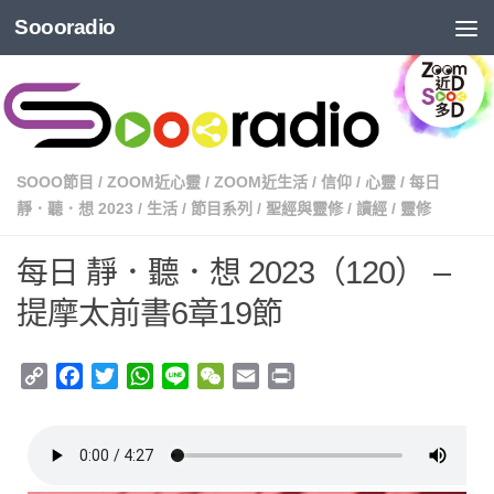
Soooradio
SOOO節目
/
ZOOM近心靈
/
ZOOM近生活
/
信仰
/
心靈
/
每日
靜．聽．想 2023
/
生活
/
節目系列
/
聖經與靈修
/
讀經
/
靈修
每日 靜．聽．想 2023（120） –
提摩太前書6章19節
Copy
Facebook
Twitter
WhatsApp
Line
WeChat
Email
Print
Link