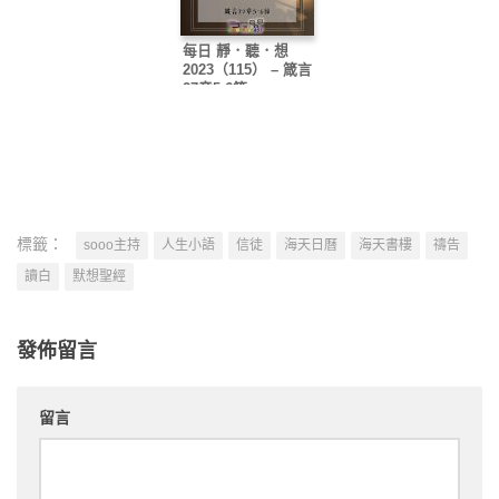
每日 靜．聽．想
2023（115） – 箴言
27章5-6節
標籤：
sooo主持
人生小語
信徒
海天日曆
海天書樓
禱告
讀白
默想聖經
發佈留言
留言