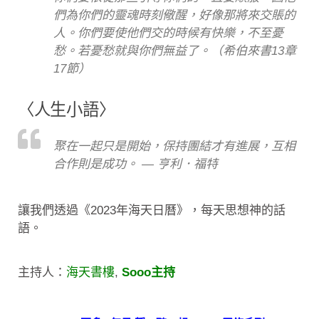
們為你們的靈魂時刻儆醒，好像那將來交賬的
人。你們要使他們交的時候有快樂，不至憂
愁。若憂愁就與你們無益了。（希伯來書13章
17節）
〈人生小語〉
聚在一起只是開始，保持團結才有進展，互相
合作則是成功。 — 亨利．福特
讓我們透過《2023年海天日曆》，每天思想神的話
語。
主持人：
海天書樓
,
Sooo主持