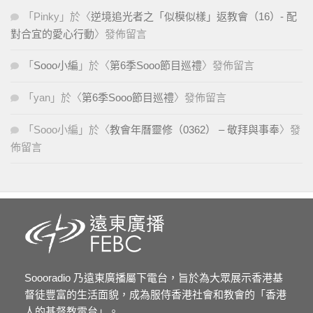
「
Pinky
」於〈
逆境追光者之「似模似樣」返教會（16）- 配
對合宜的愛心行動
〉發佈留言
「
Sooo小編
」於〈
第6季Sooo節目巡禮
〉發佈留言
「
yan
」於〈
第6季Sooo節目巡禮
〉發佈留言
「
Sooo小編
」於〈
教會年曆靈修（0362） – 敬拜與事奉
〉發
佈留言
Soooradio 乃遠東廣播屬下電台，旨於為大眾展示香港基
督徒豐富的生活面貌，成為服侍香港社會和教會的「香港
人的基督教電台」。