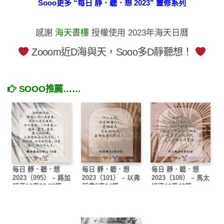
Sooo更多 “每日 靜．聽．想 2023” 靈修系列
感謝
海天書樓
授權使用 2023年海天日曆
Zooom近D海與天，Sooo多D靜聽想！
SOOO推薦……
每日 靜．聽．想
每日 靜．聽．想
每日 靜．聽．想
2023（095） – 路加
2023（101） – 以弗
2023（108） – 馬太
福音10章26-28節
所書5章14節
福音10章42節