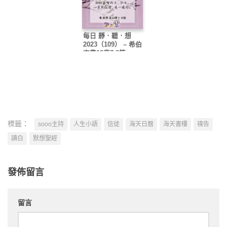
每日 靜．聽．想
2023（109） – 希伯
來書13章7-8節
標籤：
sooo主持
人生小語
信徒
海天日曆
海天書樓
禱告
讀白
默想聖經
發佈留言
留言