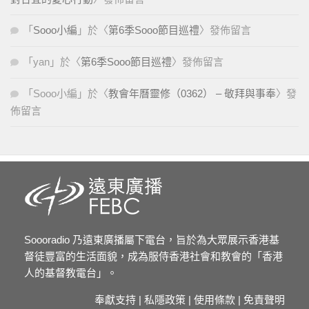
「
Sooo小編
」於〈
第6季Sooo節目巡禮
〉發佈留言
「
yan
」於〈
第6季Sooo節目巡禮
〉發佈留言
「
Sooo小編
」於〈
教會年曆靈修（0362） – 敬拜與事奉
〉發
佈留言
Soooradio 乃遠東廣播屬下電台，旨於為大眾展示香港基
督徒豐富的生活面貌，成為服侍香港社會和教會的「香港
人的基督教電台」。
奉獻支持
|
私隱政策
|
使用條款
|
免責聲明