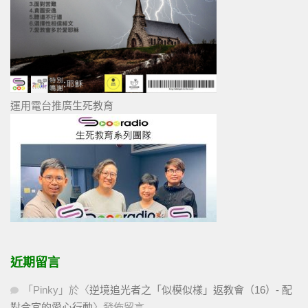
運用電台推廣生死教育
近期留言
「
Pinky
」於〈
逆境追光者之「似模似樣」返教會（16）- 配
對合宜的愛心行動
〉發佈留言