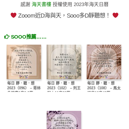
感謝
海天書樓
授權使用 2023年海天日曆
Zooom近D海與天，Sooo多D靜聽想！
SOOO推薦……
每日 靜．聽．想
每日 靜．聽．想
每日 靜．聽．想
2023（096） – 哥林
2023（102） – 列王
2023（108） – 馬太
多前書1章8-9節
記上11章28節
福音10章42節