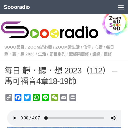
Soooradio
SOOO節目
/
ZOOM近心靈
/
ZOOM近生活
/
信仰
/
心靈
/
每日
靜．聽．想 2023
/
生活
/
節目系列
/
聖經與靈修
/
讀經
/
靈修
每日 靜．聽．想 2023（112） –
馬可福音4章18-19節
Copy
Facebook
Twitter
WhatsApp
Line
WeChat
Email
Print
Link