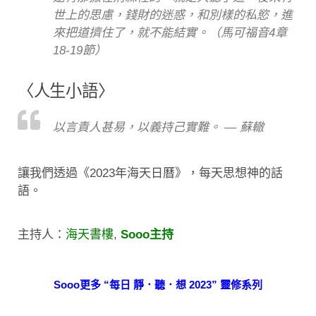
世上的思慮，錢財的迷惑，和別樣的私慾，進
來把道擠住了，就不能結實。（馬可福音4章
18-19節）
〈人生小語〉
以言責人甚易，以義持己實難。 — 蘇轍
讓我們透過《2023年海天日曆》，每天思想神的話
語。
主持人：
海天書樓
,
Sooo主持
Sooo更多 “每日 靜．聽．想 2023” 靈修系列