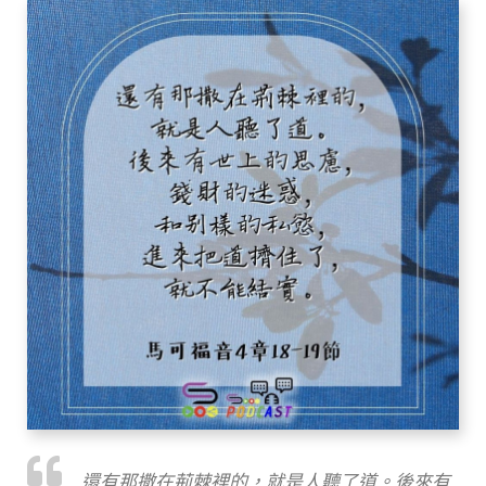
還有那撒在荊棘裡的，就是人聽了道。後來有