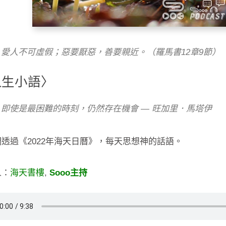
愛人不可虛假；惡要厭惡，善要親近。（羅馬書12章9節）
人生小語〉
即使是最困難的時刻，仍然存在機會 — 旺加里．馬塔伊
透過《2022年海天日曆》，每天思想神的話語。
人：
海天書樓
,
Sooo主持