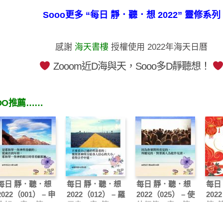
Sooo更多 “每日 靜．聽．想 2022” 靈修系列
感謝
海天書樓
授權使用 2022年海天日曆
Zooom近D海與天，Sooo多D靜聽想！
OO推薦……
每日 靜．聽．想
每日 靜．聽．想
每日 靜．聽．想
每日
2022（001） – 申
2022（012） – 羅
2022（025） – 使
202
命記11章12節
馬書12章3節
徒行傳22章15節
篇1