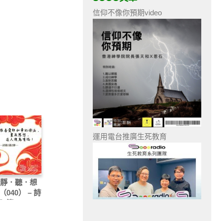
信仰不像你預期video
運用電台推廣生死教育
 靜．聽．想
2（040） – 詩
篇2節