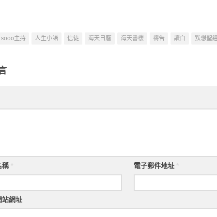
sooo主持
人生小語
信徒
海天日曆
海天書樓
禱告
讀白
默想聖
言
名稱
*
電子郵件地址
*
網站網址