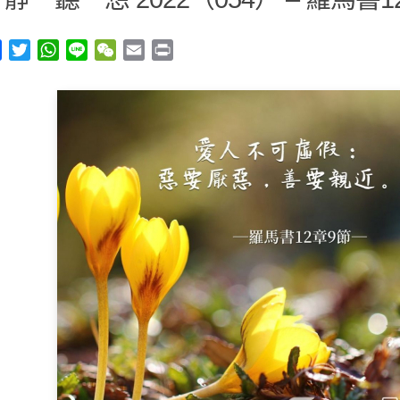
y
Facebook
Twitter
WhatsApp
Line
WeChat
Email
Print