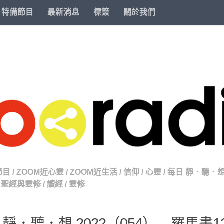
特備節目
最新消息
標簽
關於我們
節目
/
ZOOM近心靈
/
ZOOM近生活
/
信仰
/
心靈
/
每日 靜．聽．想 
聖經與靈修
/
讀經
/
靈修
 靜．聽．想 2022（054） – 羅馬書1