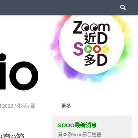
2022
/
生活
/
節
更多
SOOO最新消息
第38季Sooo節目巡禮
2章9節