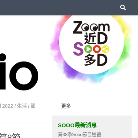
2022
/
生活
/
節
更多
SOOO最新消息
第38季Sooo節目巡禮
8篇8節