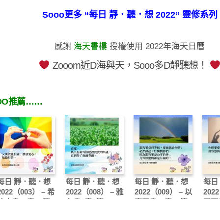
Sooo更多 “每日 靜．聽．想 2022” 靈修系列
感謝
海天書樓
授權使用 2022年海天日曆
Zooom近D海與天，Sooo多D靜聽想！
OO推薦……
每日 靜．聽．想
每日 靜．聽．想
每日 靜．聽．想
每日
2022（003） – 希
2022（008） – 雅
2022（009） – 以
202
伯來書10章24節
各書5章7節
賽亞書30章18節
羅西