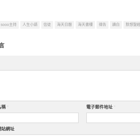
sooo主持
人生小語
信徒
海天日曆
海天書樓
禱告
讀白
默想聖
言
名稱
*
電子郵件地址
*
網站網址