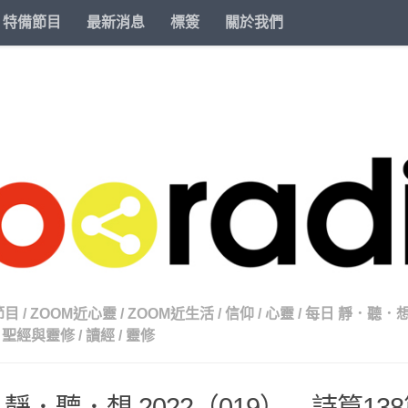
特備節目
最新消息
標簽
關於我們
節目
/
ZOOM近心靈
/
ZOOM近生活
/
信仰
/
心靈
/
每日 靜．聽．想 
聖經與靈修
/
讀經
/
靈修
 靜．聽．想 2022（019） – 詩篇13