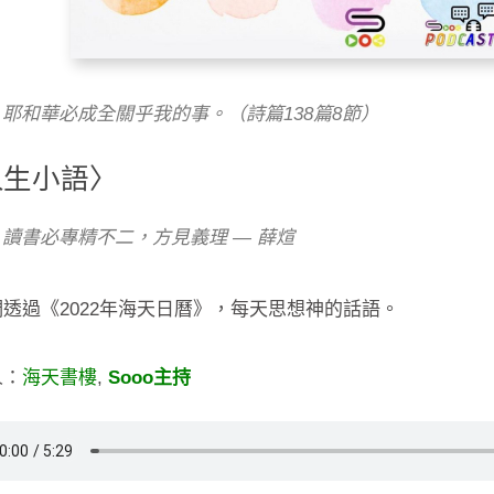
耶和華必成全關乎我的事。（詩篇138篇8節）
人生小語〉
讀書必專精不二，方見義理 — 薛煊
透過《2022年海天日曆》，每天思想神的話語。
人：
海天書樓
,
Sooo主持