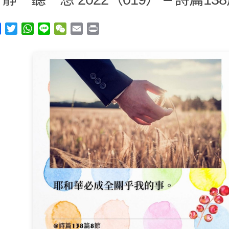
y
Facebook
Twitter
WhatsApp
Line
WeChat
Email
Print