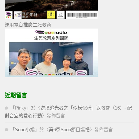
運用電台推廣生死教育
近期留言
「
Pinky
」於〈
逆境追光者之「似模似樣」返教會（16）- 配
對合宜的愛心行動
〉發佈留言
「
Sooo小編
」於〈
第6季Sooo節目巡禮
〉發佈留言