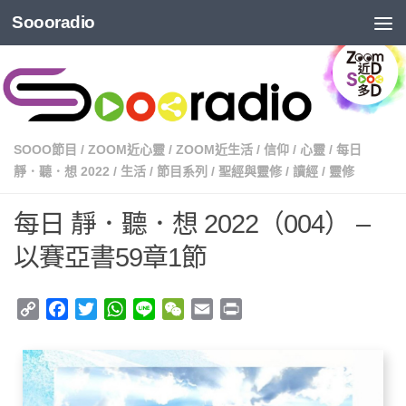
Soooradio
SOOO節目
/
ZOOM近心靈
/
ZOOM近生活
/
信仰
/
心靈
/
每日
靜．聽．想 2022
/
生活
/
節目系列
/
聖經與靈修
/
讀經
/
靈修
每日 靜．聽．想 2022（004） –
以賽亞書59章1節
Copy
Facebook
Twitter
WhatsApp
Line
WeChat
Email
Print
Link