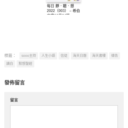
每日 靜．聽．想
2022（003） – 希伯
來書10章24節
標籤：
sooo主持
人生小語
信徒
海天日曆
海天書樓
禱告
讀白
默想聖經
發佈留言
留言