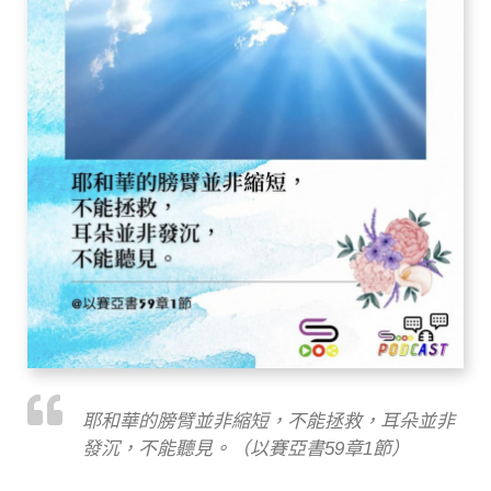
耶和華的膀臂並非縮短，不能拯救，耳朵並非
發沉，不能聽見。（以賽亞書59章1節）