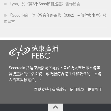
「
yan
」於〈
第6季Sooo節目巡禮
〉發佈留言
「
Sooo小編
」於〈
教會年曆靈修（0362） – 敬拜與事奉
〉發
佈留言
Soooradio 乃遠東廣播屬下電台，旨於為大眾展示香港基
督徒豐富的生活面貌，成為服侍香港社會和教會的「香港
人的基督教電台」。
奉獻支持
|
私隱政策
|
使用條款
|
免責聲明