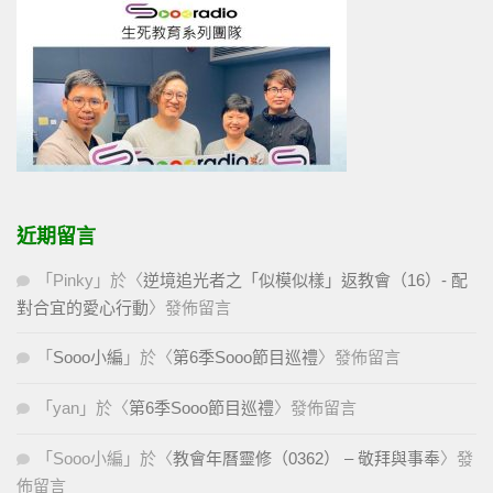
近期留言
「
Pinky
」於〈
逆境追光者之「似模似樣」返教會（16）- 配
對合宜的愛心行動
〉發佈留言
「
Sooo小編
」於〈
第6季Sooo節目巡禮
〉發佈留言
「
yan
」於〈
第6季Sooo節目巡禮
〉發佈留言
「
Sooo小編
」於〈
教會年曆靈修（0362） – 敬拜與事奉
〉發
佈留言