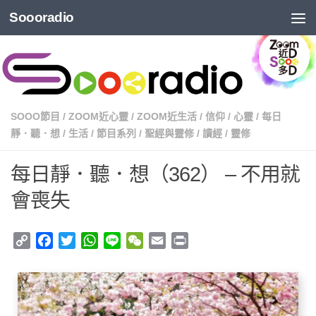
Soooradio
SOOO節目
/
ZOOM近心靈
/
ZOOM近生活
/
信仰
/
心靈
/
每日
靜．聽．想
/
生活
/
節目系列
/
聖經與靈修
/
讀經
/
靈修
每日靜．聽．想（362） – 不用就
會喪失
Copy
Facebook
Twitter
WhatsApp
Line
WeChat
Email
Print
Link