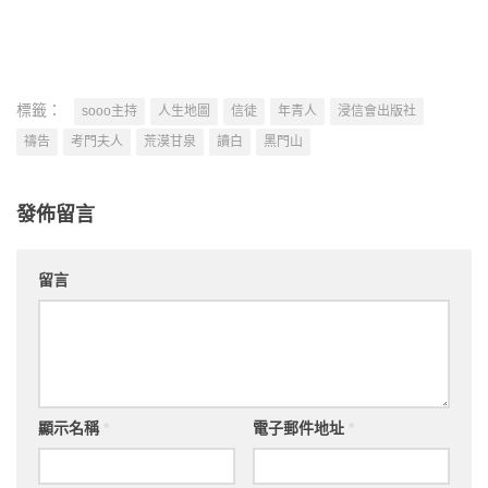
標籤：
sooo主持
人生地圖
信徒
年青人
浸信會出版社
禱告
考門夫人
荒漠甘泉
讀白
黑門山
發佈留言
留言
顯示名稱
*
電子郵件地址
*