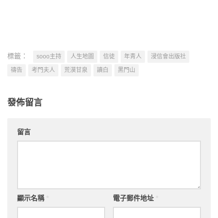
標籤：
sooo主持
人生地圖
信徒
年青人
浸信會出版社
禱告
考門夫人
荒漠甘泉
讀白
黑門山
發佈留言
留言
顯示名稱
*
電子郵件地址
*