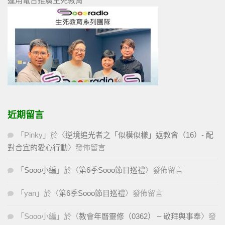
運用電台推廣生死教育
近期留言
「
Pinky
」於〈
逆境追光者之「似模似樣」返教會（16）- 配
對合宜的愛心行動
〉發佈留言
「
Sooo小編
」於〈
第6季Sooo節目巡禮
〉發佈留言
「
yan
」於〈
第6季Sooo節目巡禮
〉發佈留言
「
Sooo小編
」於〈
教會年曆靈修（0362） – 敬拜與事奉
〉發