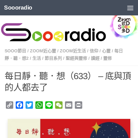
Soooradio
SOOO節目
/
ZOOM近心靈
/
ZOOM近生活
/
信仰
/
心靈
/
每日
靜．聽．想2
/
生活
/
節目系列
/
聖經與靈修
/
讀經
/
靈修
每日靜．聽．想（633） – 底與頂
的人都去了
Copy
Facebook
Twitter
WhatsApp
Line
WeChat
Email
Print
Link