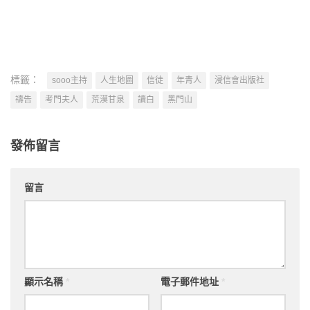
標籤：
sooo主持
人生地圖
信徒
年青人
浸信會出版社
禱告
考門夫人
荒漠甘泉
讀白
黑門山
發佈留言
留言
顯示名稱
*
電子郵件地址
*