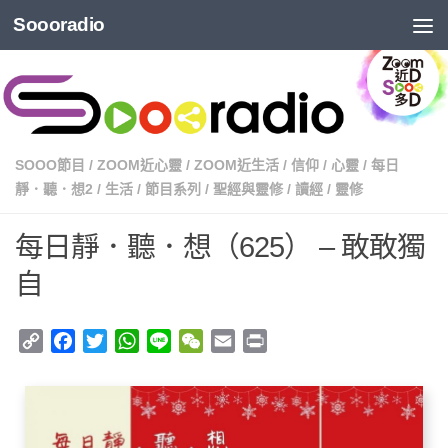
Soooradio
SOOO節目
/
ZOOM近心靈
/
ZOOM近生活
/
信仰
/
心靈
/
每日
靜．聽．想2
/
生活
/
節目系列
/
聖經與靈修
/
讀經
/
靈修
每日靜．聽．想（625） – 敢敢獨
自
Copy
Facebook
Twitter
WhatsApp
Line
WeChat
Email
Print
Link