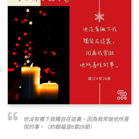
他沒有撇下我獨自在這裏，因為我常做他所喜
悅的事。（約翰福音8章29節）