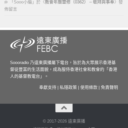
「
Sooo小編
」於〈
教會年曆靈修（0362） – 敬拜與事奉
〉發
佈留言
Soooradio 乃遠東廣播屬下電台，旨於為大眾展示香港基
督徒豐富的生活面貌，成為服侍香港社會和教會的「香港
人的基督教電台」。
奉獻支持
|
私隱政策
|
使用條款
|
免責聲明
© 2017-2026 遠東廣播