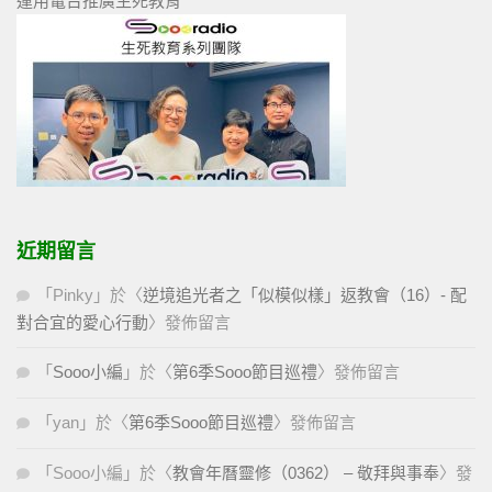
運用電台推廣生死教育
近期留言
「
Pinky
」於〈
逆境追光者之「似模似樣」返教會（16）- 配
對合宜的愛心行動
〉發佈留言
「
Sooo小編
」於〈
第6季Sooo節目巡禮
〉發佈留言
「
yan
」於〈
第6季Sooo節目巡禮
〉發佈留言
「
Sooo小編
」於〈
教會年曆靈修（0362） – 敬拜與事奉
〉發