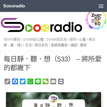
Soooradio
SOOO節目
/
ZOOM近心靈
/
ZOOM近生活
/
信仰
/
心靈
/
每日
靜．聽．想2
/
生活
/
節目系列
/
聖經與靈修
/
讀經
/
靈修
每日靜．聽．想（533） – 將所愛
的都撇下
Copy
Facebook
Twitter
WhatsApp
Line
WeChat
Email
Print
Link