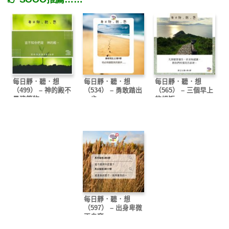
每日靜．聽．想
每日靜．聽．想
每日靜．聽．想
（499） – 神的殿不
（534） – 勇敢踏出
（565） – 三個早上
是建築物
一步
的規矩
每日靜．聽．想
（597） – 出身卑微
不自棄