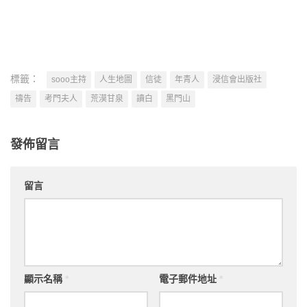
標籤：
sooo主持
人生地圖
信徒
年青人
浸信會出版社
禱告
考門夫人
荒漠甘泉
讀白
黑門山
發佈留言
留言
顯示名稱
*
電子郵件地址
*