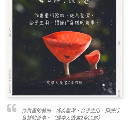
作貴重的器皿、成為聖潔、合乎主用、預備行
各樣的善事。（提摩太後書2章21節）