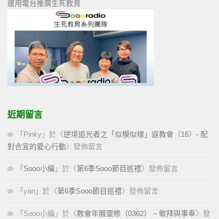
運用電台推廣生死教育
近期留言
「
Pinky
」於〈
逆境追光者之「似模似樣」返教會（16）- 配
對合宜的愛心行動
〉發佈留言
「
Sooo小編
」於〈
第6季Sooo節目巡禮
〉發佈留言
「
yan
」於〈
第6季Sooo節目巡禮
〉發佈留言
「
Sooo小編
」於〈
教會年曆靈修（0362） – 敬拜與事奉
〉發