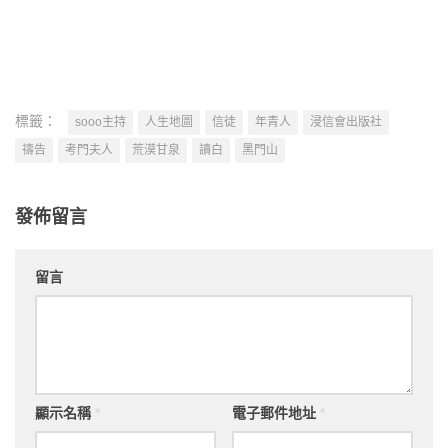
標籤：
sooo主持
人生地圖
信徒
年青人
浸信會出版社
禱告
考門夫人
荒漠甘泉
讀白
黑門山
發佈留言
留言
顯示名稱
*
電子郵件地址
*