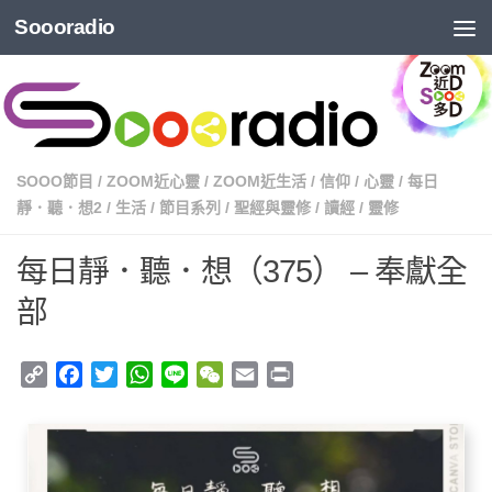
Soooradio
SOOO節目
/
ZOOM近心靈
/
ZOOM近生活
/
信仰
/
心靈
/
每日
靜．聽．想2
/
生活
/
節目系列
/
聖經與靈修
/
讀經
/
靈修
每日靜．聽．想（375） – 奉獻全
部
Copy
Facebook
Twitter
WhatsApp
Line
WeChat
Email
Print
Link