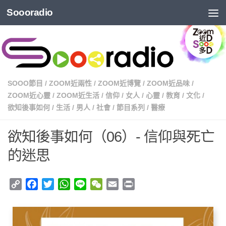
Soooradio
SOOO節目
/
ZOOM近兩性
/
ZOOM近博覽
/
ZOOM近品味
/
ZOOM近心靈
/
ZOOM近生活
/
信仰
/
女人
/
心靈
/
教育
/
文化
/
欲知後事如何
/
生活
/
男人
/
社會
/
節目系列
/
醫療
欲知後事如何（06）- 信仰與死亡
的迷思
Copy
Facebook
Twitter
WhatsApp
Line
WeChat
Email
Print
Link