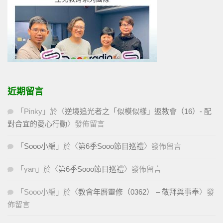
近期留言
「
Pinky
」於〈
逆境追光者之「似模似樣」返教會（16）- 配
對合宜的愛心行動
〉發佈留言
「
Sooo小編
」於〈
第6季Sooo節目巡禮
〉發佈留言
「
yan
」於〈
第6季Sooo節目巡禮
〉發佈留言
「
Sooo小編
」於〈
教會年曆靈修（0362） – 敬拜與事奉
〉發
佈留言