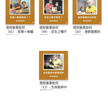
欲知後事如何
欲知後事如何
欲知後事如何
（01）- 笑喪＝無憾
（09）- 初生之犢不
（10）- 善終服務的
而终？？
畏死？
日與夜
欲知後事如何
（11）- 生命破碎中
鬱鬱而終