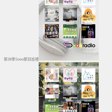
第38季Sooo節目巡禮