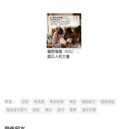
曠野嗎哪（631） –
感化人的力量
標籤：
信徒
周清風
希伯來書
禱告
聖經經文
聖經語錄
聖經金句圖片
語錄
讀白
金句
靈修
靈命日糧