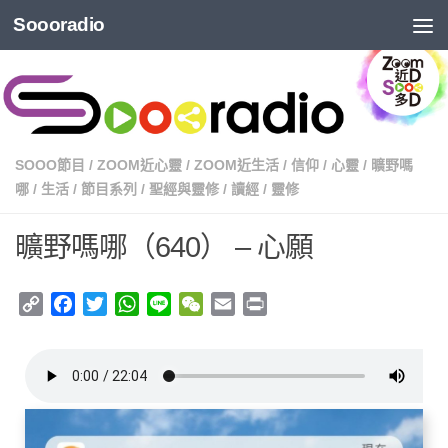
Soooradio
SOOO節目
/
ZOOM近心靈
/
ZOOM近生活
/
信仰
/
心靈
/
曠野嗎
哪
/
生活
/
節目系列
/
聖經與靈修
/
讀經
/
靈修
曠野嗎哪（640） – 心願
Copy
Facebook
Twitter
WhatsApp
Line
WeChat
Email
Print
Link