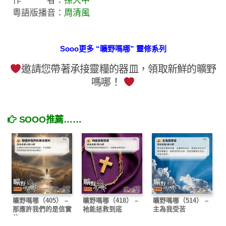
作 者：
孫大中
粵語版播音：
周清風
Sooo更多 “曠野嗎哪” 靈修系列
邀請您帶著承接靈糧的器皿，領取新鮮的曠野
嗎哪！
SOOO推薦……
曠野嗎哪（405） –
曠野嗎哪（418） –
曠野嗎哪（514） –
那應許我們的是信實
衪能拯救到底
主為我受苦
的