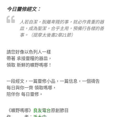
今日靈修經文：
人若自潔，脫離卑賤的事，就必作貴重的器
皿，成為聖潔，合乎主用，預備行各樣的善
事。（提摩太後書2章21節）
請您好像以色列人一樣
帶著 承接靈糧的器皿，
領取 新鮮的曠野嗎哪！
一段經文，一篇靈修小品，一篇信息，一個禱告
每日與你一齊 領取嗎哪，
陪伴你 每日靈修。
《曠野嗎哪》
良友電台
原創節目