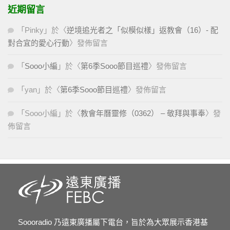
近期留言
「
Pinky
」於〈
逆境追光者之「似模似樣」返教會（16）- 配
對合宜的愛心行動
〉發佈留言
「
Sooo小編
」於〈
第6季Sooo節目巡禮
〉發佈留言
「
yan
」於〈
第6季Sooo節目巡禮
〉發佈留言
「
Sooo小編
」於〈
教會年曆靈修（0362） – 敬拜與事奉
〉發
佈留言
Soooradio 乃遠東廣播屬下電台，旨於為大眾展示香港基