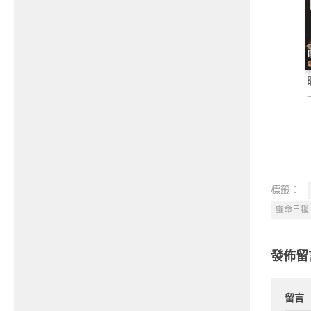
標籤：
靈命日糧
發佈留
留言