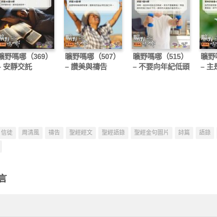
曠野嗎哪（369）
曠野嗎哪（507）
曠野嗎哪（515）
曠野
– 安靜交託
– 讚美與禱告
– 不要向年紀低頭
– 
信徒
周清風
禱告
聖經經文
聖經語錄
聖經金句圖片
詩篇
語錄
言