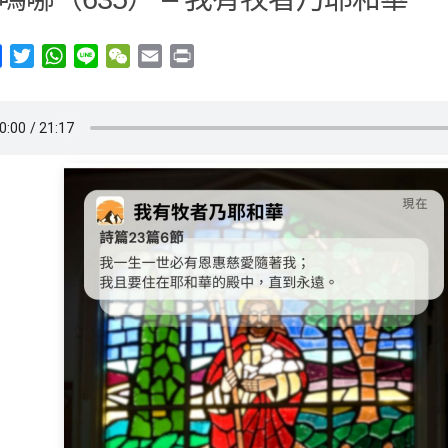
y
Facebook
Twitter
WhatsApp
Line
WeChat
Email
Print