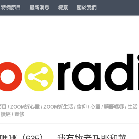
特備節目
最新消息
標簽
關於我們
節目
/
ZOOM近心靈
/
ZOOM近生活
/
信仰
/
心靈
/
曠野嗎哪
/
生活
讀經
/
靈修
嗎哪（635） – 我有牧者乃耶和華