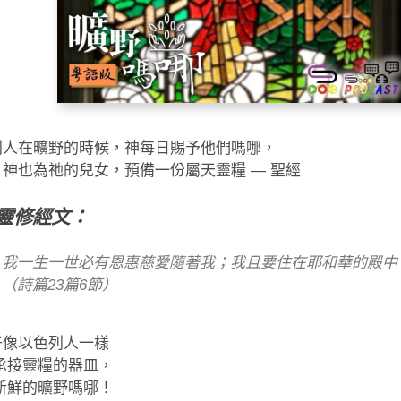
列人在曠野的時候，神每日賜予他們嗎哪，
神也為祂的兒女，預備一份屬天靈糧 — 聖經
靈修經文：
我一生一世必有恩惠慈愛隨著我；我且要住在耶和華的殿中
（詩篇23篇6節）
好像以色列人一樣
承接靈糧的器皿，
新鮮的曠野嗎哪！