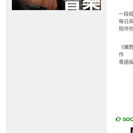
一段
每日與
陪伴你
《曠
作
粵語
SO