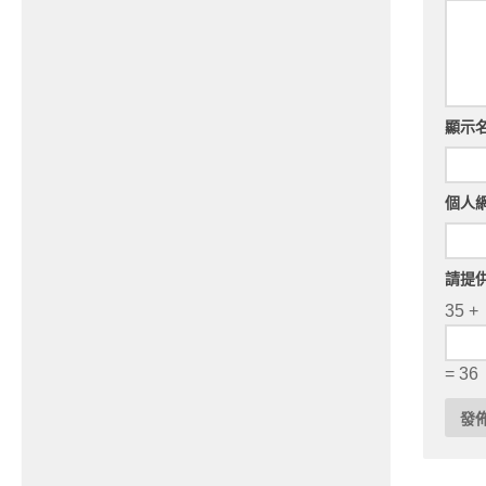
顯示
個人
請提
35 +
= 36