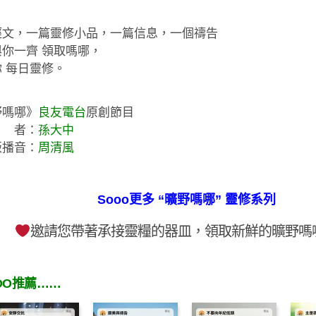
經文，一篇靈修小品，一篇信息，一個禱告
你一齊 領取嗎哪，
 每日靈修。
野嗎哪》
良友電台
原創節目
 者：
孫大中
版播音：
周清風
Sooo更多 “曠野嗎哪” 靈修系列
邀請您帶著承接靈糧的器皿，領取新鮮的曠野嗎
OO推薦……