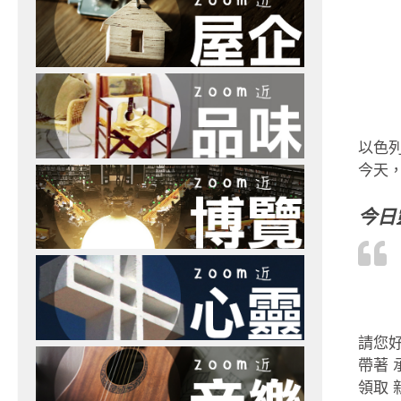
以色
今天，
今日
請您
帶著 
領取 