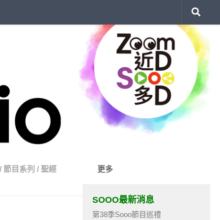
/
節目系列
/
聖經
更多
SOOO最新消息
第38季Sooo節目巡禮