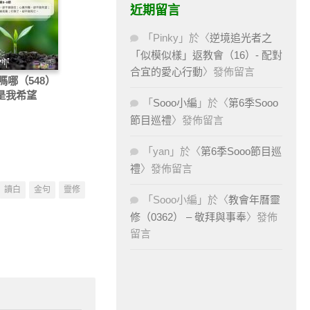
近期留言
「
Pinky
」於〈
逆境追光者之
「似模似樣」返教會（16）- 配對
合宜的愛心行動
〉發佈留言
嗎哪（548）
主是我希望
「
Sooo小編
」於〈
第6季Sooo
節目巡禮
〉發佈留言
「
yan
」於〈
第6季Sooo節目巡
禮
〉發佈留言
讀白
金句
靈修
「
Sooo小編
」於〈
教會年曆靈
修（0362） – 敬拜與事奉
〉發佈
留言