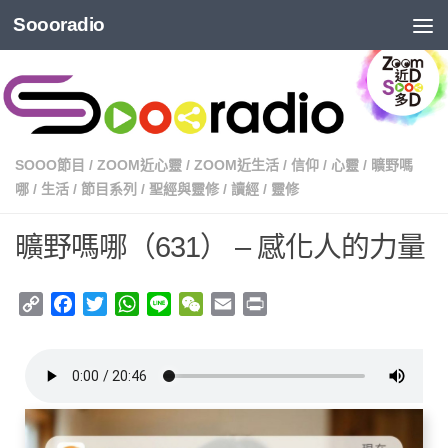
Soooradio
SOOO節目
/
ZOOM近心靈
/
ZOOM近生活
/
信仰
/
心靈
/
曠野嗎
哪
/
生活
/
節目系列
/
聖經與靈修
/
讀經
/
靈修
曠野嗎哪（631） – 感化人的力量
Copy
Facebook
Twitter
WhatsApp
Line
WeChat
Email
Print
Link