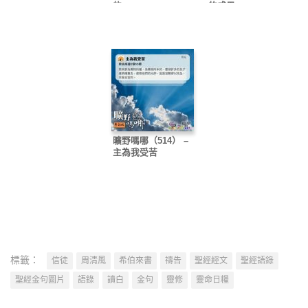
的
的成果
曠野嗎哪（514） –
主為我受苦
標籤：
信徒
周清風
希伯來書
禱告
聖經經文
聖經語錄
聖經金句圖片
語錄
讀白
金句
靈修
靈命日糧