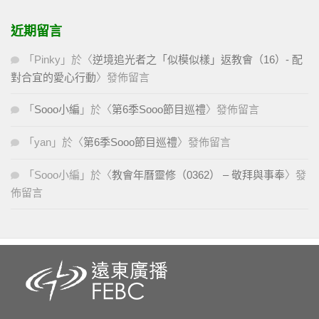
近期留言
「
Pinky
」於〈
逆境追光者之「似模似樣」返教會（16）- 配
對合宜的愛心行動
〉發佈留言
「
Sooo小編
」於〈
第6季Sooo節目巡禮
〉發佈留言
「
yan
」於〈
第6季Sooo節目巡禮
〉發佈留言
「
Sooo小編
」於〈
教會年曆靈修（0362） – 敬拜與事奉
〉發
佈留言