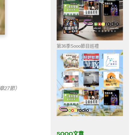
第36季Sooo節目巡禮
章27節）
SOOO文章