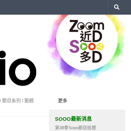
/
節目系列
/
聖經
更多
SOOO最新消息
第38季Sooo節目巡禮