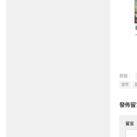
標籤：
靈修
發佈留
留言