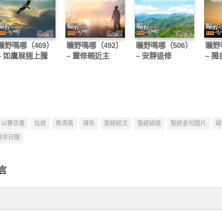
曠野嗎哪（469）
曠野嗎哪（492）
曠野嗎哪（506）
曠野
– 如鷹展翅上騰
– 靈修親近主
– 安靜退修
– 
以賽亞書
信徒
周清風
禱告
聖經經文
聖經語錄
聖經金句圖片
語
靈命日糧
言