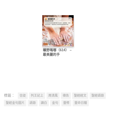
曠野嗎哪（614） –
最美麗的手
標籤：
信徒
列王記上
周清風
禱告
聖經經文
聖經語錄
聖經金句圖片
語錄
讀白
金句
靈修
靈命日糧