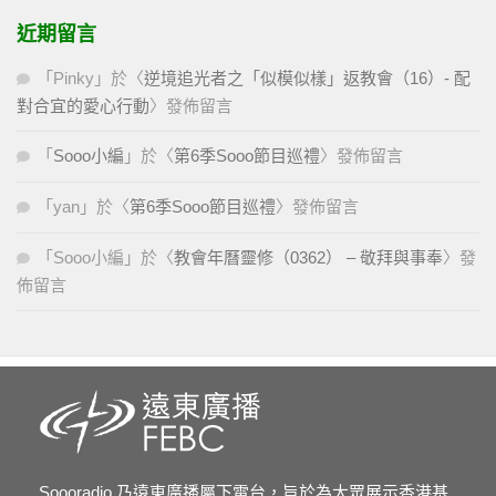
近期留言
「
Pinky
」於〈
逆境追光者之「似模似樣」返教會（16）- 配
對合宜的愛心行動
〉發佈留言
「
Sooo小編
」於〈
第6季Sooo節目巡禮
〉發佈留言
「
yan
」於〈
第6季Sooo節目巡禮
〉發佈留言
「
Sooo小編
」於〈
教會年曆靈修（0362） – 敬拜與事奉
〉發
佈留言
Soooradio 乃遠東廣播屬下電台，旨於為大眾展示香港基