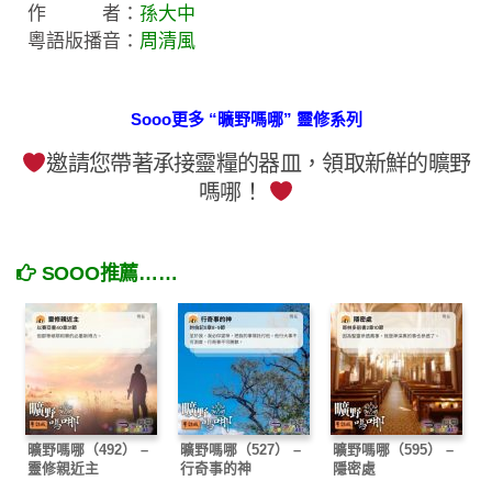
作 者：
孫大中
粵語版播音：
周清風
Sooo更多 “曠野嗎哪” 靈修系列
邀請您帶著承接靈糧的器皿，領取新鮮的曠野
嗎哪！
SOOO推薦……
曠野嗎哪（492） –
曠野嗎哪（527） –
曠野嗎哪（595） –
靈修親近主
行奇事的神
隱密處