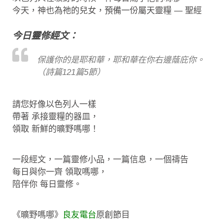
今天，神也為祂的兒女，預備一份屬天靈糧 — 聖經
今日靈修經文：
保護你的是耶和華，耶和華在你右邊蔭庇你。
（詩篇121篇5節）
請您好像以色列人一樣
帶著 承接靈糧的器皿，
領取 新鮮的曠野嗎哪！
一段經文，一篇靈修小品，一篇信息，一個禱告
每日與你一齊 領取嗎哪，
陪伴你 每日靈修。
《曠野嗎哪》
良友電台
原創節目