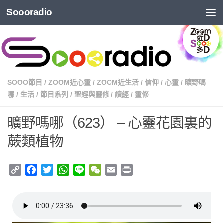
Soooradio
SOOO節目
/
ZOOM近心靈
/
ZOOM近生活
/
信仰
/
心靈
/
曠野嗎
哪
/
生活
/
節目系列
/
聖經與靈修
/
讀經
/
靈修
曠野嗎哪（623） – 心靈花園裏的
蕨類植物
Copy
Facebook
Twitter
WhatsApp
Line
WeChat
Email
Print
Link