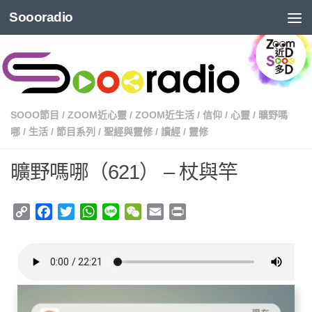
Soooradio
SOOO節目
/
ZOOM近心靈
/
ZOOM近生活
/
信仰
/
心靈
/
曠野嗎
哪
/
生活
/
節目系列
/
聖經與靈修
/
讀經
/
靈修
曠野嗎哪（621） – 杖與竿
Copy
Facebook
Twitter
WhatsApp
Line
WeChat
Email
Print
Link