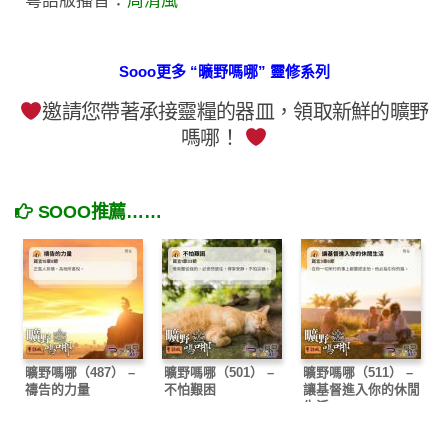
粵語版播音：
周清風
Sooo更多 “曠野嗎哪” 靈修系列
邀請您帶著承接靈糧的器皿，領取新鮮的曠野
嗎哪！
SOOO推薦……
曠野嗎哪（487） –
曠野嗎哪（501） –
曠野嗎哪（511） –
禱告的力量
不怕艱困
讓基督進入你的休閒
生活