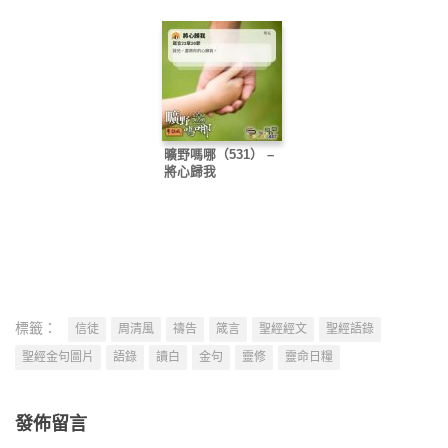
曠野嗎哪（531） –
將心歸我
標籤：
信徒
周清風
禱告
箴言
聖經經文
聖經語錄
聖經金句圖片
語錄
讀白
金句
靈修
靈命日糧
發佈留言