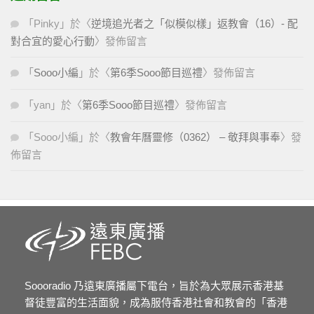
「
Pinky
」於〈
逆境追光者之「似模似樣」返教會（16）- 配
對合宜的愛心行動
〉發佈留言
「
Sooo小編
」於〈
第6季Sooo節目巡禮
〉發佈留言
「
yan
」於〈
第6季Sooo節目巡禮
〉發佈留言
「
Sooo小編
」於〈
教會年曆靈修（0362） – 敬拜與事奉
〉發
佈留言
Soooradio 乃遠東廣播屬下電台，旨於為大眾展示香港基
督徒豐富的生活面貌，成為服侍香港社會和教會的「香港