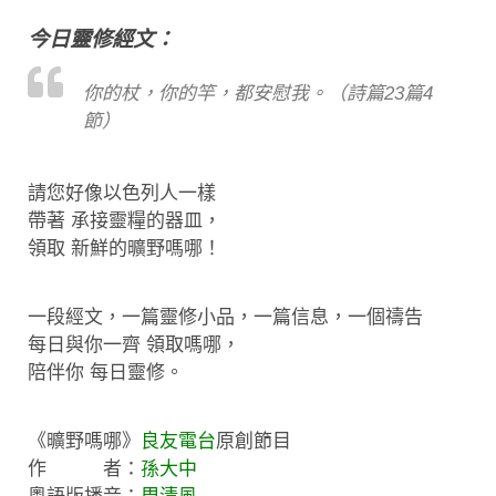
今日靈修經文：
你的杖，你的竿，都安慰我。（詩篇23篇4
節）
請您好像以色列人一樣
帶著 承接靈糧的器皿，
領取 新鮮的曠野嗎哪！
一段經文，一篇靈修小品，一篇信息，一個禱告
每日與你一齊 領取嗎哪，
陪伴你 每日靈修。
《曠野嗎哪》
良友電台
原創節目
作 者：
孫大中