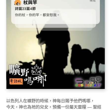
以色列人在曠野的時候，神每日賜予他們嗎哪，
今天，神也為祂的兒女，預備一份屬天靈糧 — 聖經