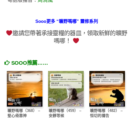
粵語版播音：
周清風
Sooo更多 “曠野嗎哪” 靈修系列
邀請您帶著承接靈糧的器皿，領取新鮮的曠野
嗎哪！
SOOO推薦……
曠野嗎哪（368） –
曠野嗎哪（459） –
曠野嗎哪（482） –
堅心倚靠神
安靜等候
恒切的禱告