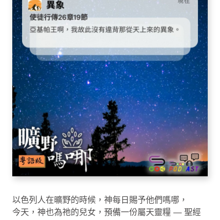
以色列人在曠野的時候，神每日賜予他們嗎哪，
今天，神也為祂的兒女，預備一份屬天靈糧 — 聖經