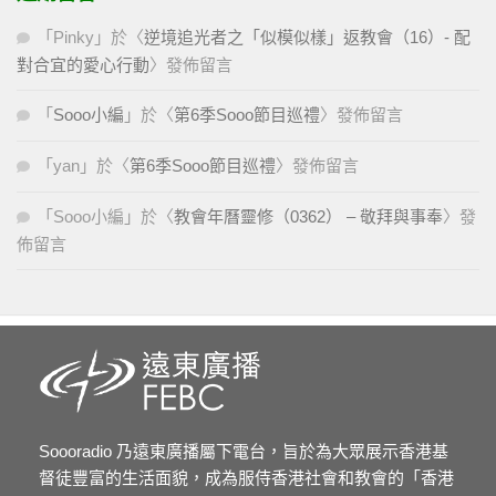
「
Pinky
」於〈
逆境追光者之「似模似樣」返教會（16）- 配
對合宜的愛心行動
〉發佈留言
「
Sooo小編
」於〈
第6季Sooo節目巡禮
〉發佈留言
「
yan
」於〈
第6季Sooo節目巡禮
〉發佈留言
「
Sooo小編
」於〈
教會年曆靈修（0362） – 敬拜與事奉
〉發
佈留言
Soooradio 乃遠東廣播屬下電台，旨於為大眾展示香港基
督徒豐富的生活面貌，成為服侍香港社會和教會的「香港