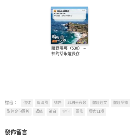
曠野嗎哪（530） –
神的話永遠長存
標籤：
信徒
周清風
禱告
耶利米哀歌
聖經經文
聖經語錄
聖經金句圖片
語錄
讀白
金句
靈修
靈命日糧
發佈留言