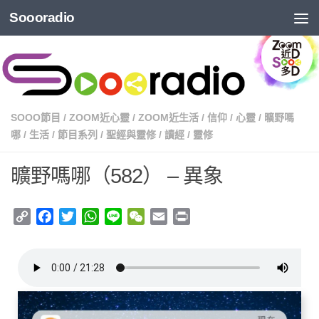
Soooradio
SOOO節目
/
ZOOM近心靈
/
ZOOM近生活
/
信仰
/
心靈
/
曠野嗎
哪
/
生活
/
節目系列
/
聖經與靈修
/
讀經
/
靈修
曠野嗎哪（582） – 異象
Copy
Facebook
Twitter
WhatsApp
Line
WeChat
Email
Print
Link