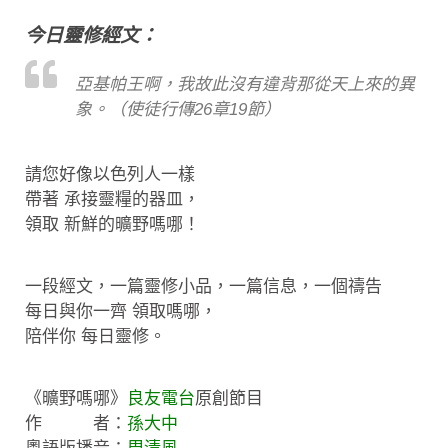
今日靈修經文：
亞基帕王啊，我故此沒有違背那從天上來的異
象。（使徒行傳26章19節）
請您好像以色列人一樣
帶著 承接靈糧的器皿，
領取 新鮮的曠野嗎哪！
一段經文，一篇靈修小品，一篇信息，一個禱告
每日與你一齊 領取嗎哪，
陪伴你 每日靈修。
《曠野嗎哪》
良友電台
原創節目
作 者：
孫大中