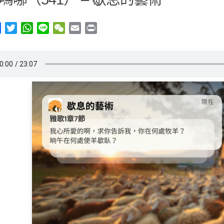
y
Facebook
Twitter
WhatsApp
Line
WeChat
Email
Print