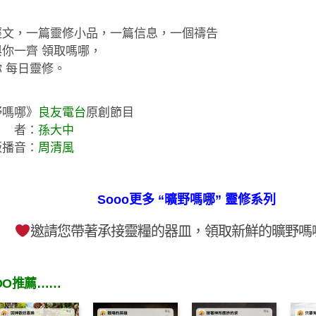
經文，一篇靈修小品，一篇信息，一個禱告
你一齊 領取嗎哪，
 每日靈修。
野嗎哪》
良友電台
原創節目
 者：
孫大中
版播音：
周清風
Sooo更多 “曠野嗎哪” 靈修系列
邀請您帶著承接靈糧的器皿，領取新鮮的曠野嗎
OO推薦……