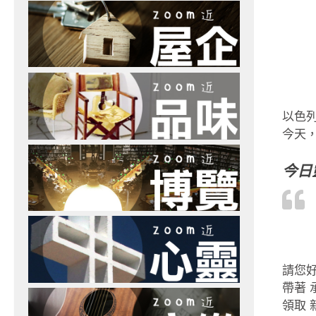
以色
今天，
今日
請您
帶著 
領取 