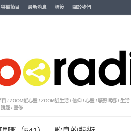
特備節目
最新消息
標簽
關於我們
節目
/
ZOOM近心靈
/
ZOOM近生活
/
信仰
/
心靈
/
曠野嗎哪
/
生活
讀經
/
靈修
嗎哪（541） – 歇息的藝術