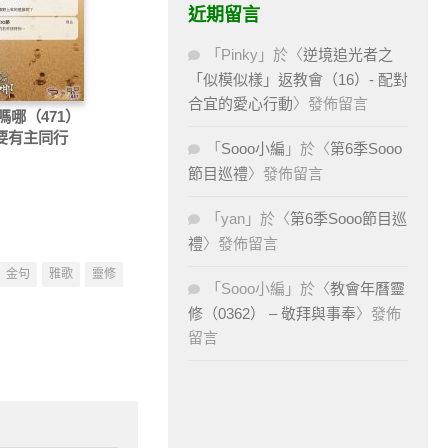
近期留言
「
Pinky
」於〈
逆境追光者之
「似模似樣」返教會（16）- 配對
合宜的愛心行動
〉發佈留言
嗎哪（471）
只要有主同行
「
Sooo小編
」於〈
第6季Sooo
節目巡禮
〉發佈留言
「
yan
」於〈
第6季Sooo節目巡
禮
〉發佈留言
金句
雅歌
靈修
「
Sooo小編
」於〈
教會年曆靈
修（0362） – 敬拜與事奉
〉發佈
留言