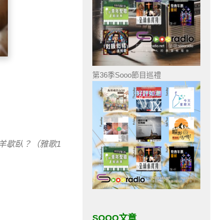
第36季Sooo節目巡禮
羊歇臥？（雅歌1
SOOO文章