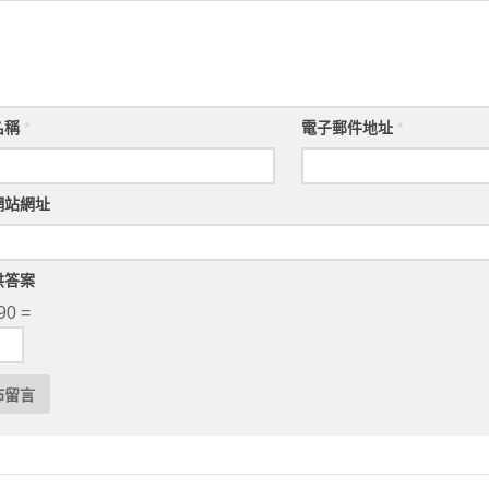
名稱
*
電子郵件地址
*
網站網址
供答案
90 =