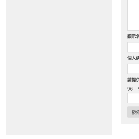
顯示
個人
請提
96 − 