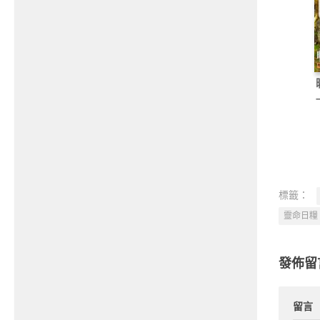
標籤：
靈命日糧
發佈留
留言