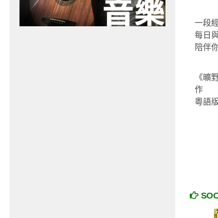
一段
每日與
陪伴你
《曠
作
粵語
SO