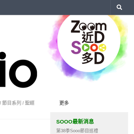
/
節目系列
/
聖經
更多
SOOO最新消息
第38季Sooo節目巡禮