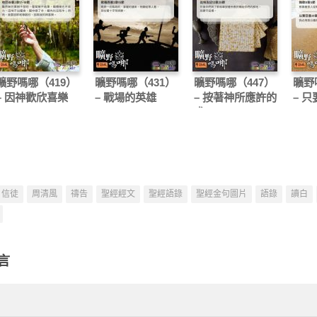
曠野嗎哪（419）
曠野嗎哪（431）
曠野嗎哪（447）
曠野
– 因神歡欣喜樂
– 戰場的英雄
– 按著神所應許的
– 
求
信徒
周清風
禱告
聖經經文
聖經語錄
聖經金句圖片
語錄
讀白
言