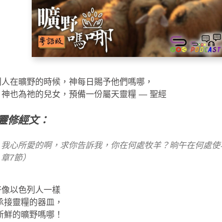
列人在曠野的時候，神每日賜予他們嗎哪，
神也為祂的兒女，預備一份屬天靈糧 — 聖經
靈修經文：
我心所愛的啊，求你告訴我，你在何處牧羊？晌午在何處使
章7節）
好像以色列人一樣
承接靈糧的器皿，
新鮮的曠野嗎哪！