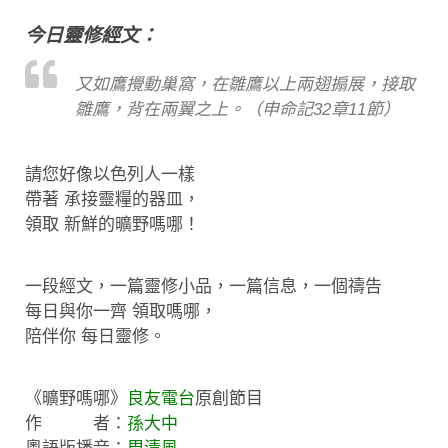
今日靈修經文：
又如鷹攪動巢窩，在雛鷹以上兩翅搧展，接取
雛鷹，背在兩翼之上。（申命記32章11節）
請您好像以色列人一樣
帶著 承接靈糧的器皿，
領取 新鮮的曠野嗎哪！
一段經文，一篇靈修小品，一篇信息，一個禱告
每日與你一齊 領取嗎哪，
陪伴你 每日靈修。
《曠野嗎哪》
良友電台
原創節目
作 者：
孫大中