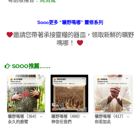
粵語版播音：
周清風
Sooo更多 “曠野嗎哪” 靈修系列
邀請您帶著承接靈糧的器皿，領取新鮮的曠野
嗎哪！
SOOO推薦……
曠野嗎哪（364） –
曠野嗎哪（400） –
曠野嗎哪（417） –
永久的膀臂
神信任我們
你若如此