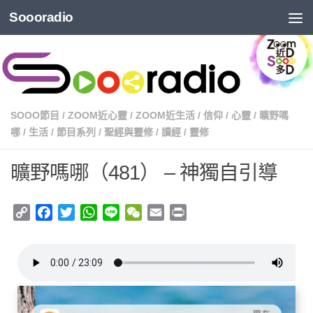
Soooradio
SOOO節目
/
ZOOM近心靈
/
ZOOM近生活
/
信仰
/
心靈
/
曠野嗎
哪
/
生活
/
節目系列
/
聖經與靈修
/
讀經
/
靈修
曠野嗎哪（481） – 神獨自引導
Copy
Facebook
Twitter
WhatsApp
Line
WeChat
Email
Print
Link