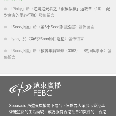
「
Pinky
」於〈
逆境追光者之「似模似樣」返教會（16）- 配
對合宜的愛心行動
〉發佈留言
「
Sooo小編
」於〈
第6季Sooo節目巡禮
〉發佈留言
「
yan
」於〈
第6季Sooo節目巡禮
〉發佈留言
「
Sooo小編
」於〈
教會年曆靈修（0362） – 敬拜與事奉
〉發
佈留言
Soooradio 乃遠東廣播屬下電台，旨於為大眾展示香港基
督徒豐富的生活面貌，成為服侍香港社會和教會的「香港