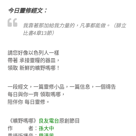
今日靈修經文：
我靠著那加給我力量的，凡事都能做。（腓立
比書4章13節）
請您好像以色列人一樣
帶著 承接靈糧的器皿，
領取 新鮮的曠野嗎哪！
一段經文，一篇靈修小品，一篇信息，一個禱告
每日與你一齊 領取嗎哪，
陪伴你 每日靈修。
《曠野嗎哪》
良友電台
原創節目
作 者：
孫大中