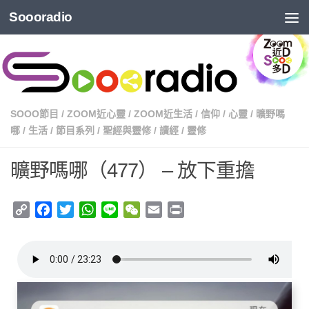
Soooradio
SOOO節目
/
ZOOM近心靈
/
ZOOM近生活
/
信仰
/
心靈
/
曠野嗎
哪
/
生活
/
節目系列
/
聖經與靈修
/
讀經
/
靈修
曠野嗎哪（477） – 放下重擔
Copy
Facebook
Twitter
WhatsApp
Line
WeChat
Email
Print
Link