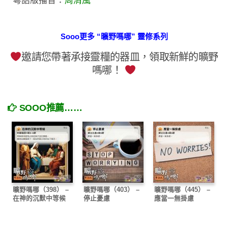
粵語版播音：
周清風
Sooo更多 “曠野嗎哪” 靈修系列
邀請您帶著承接靈糧的器皿，領取新鮮的曠野
嗎哪！
SOOO推薦……
曠野嗎哪（398） –
曠野嗎哪（403） –
曠野嗎哪（445） –
在神的沉默中等候
停止憂慮
應當一無掛慮