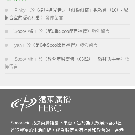
「
Pinky
」於〈
逆境追光者之「似模似樣」返教會（16）- 配
對合宜的愛心行動
〉發佈留言
「
Sooo小編
」於〈
第6季Sooo節目巡禮
〉發佈留言
「
yan
」於〈
第6季Sooo節目巡禮
〉發佈留言
「
Sooo小編
」於〈
教會年曆靈修（0362） – 敬拜與事奉
〉發
佈留言
Soooradio 乃遠東廣播屬下電台，旨於為大眾展示香港基
督徒豐富的生活面貌，成為服侍香港社會和教會的「香港