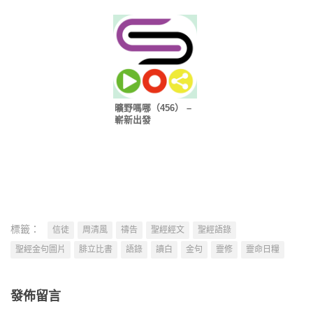
曠野嗎哪（456） –
嶄新出發
標籤：
信徒
周清風
禱告
聖經經文
聖經語錄
聖經金句圖片
腓立比書
語錄
讀白
金句
靈修
靈命日糧
發佈留言