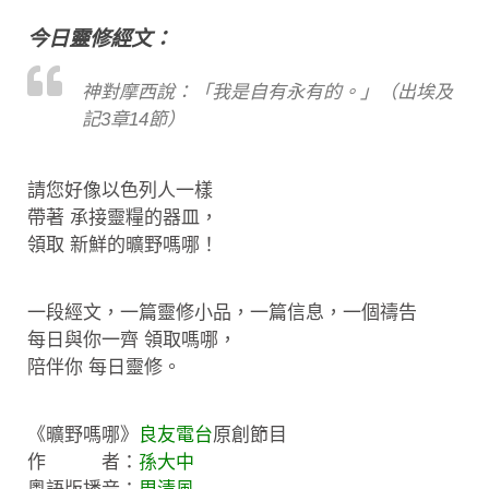
今日靈修經文：
神對摩西說：「我是自有永有的。」（出埃及
記3章14節）
請您好像以色列人一樣
帶著 承接靈糧的器皿，
領取 新鮮的曠野嗎哪！
一段經文，一篇靈修小品，一篇信息，一個禱告
每日與你一齊 領取嗎哪，
陪伴你 每日靈修。
《曠野嗎哪》
良友電台
原創節目
作 者：
孫大中