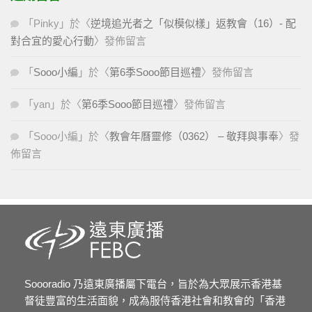
「
Pinky
」於〈
逆境追光者之「似模似樣」返教會（16）- 配
對合宜的愛心行動
〉發佈留言
「
Sooo小編
」於〈
第6季Sooo節目巡禮
〉發佈留言
「
yan
」於〈
第6季Sooo節目巡禮
〉發佈留言
「
Sooo小編
」於〈
教會年曆靈修（0362） – 敬拜與事奉
〉發
佈留言
Soooradio 乃遠東廣播屬下電台，旨於為大眾展示香港基
督徒豐富的生活面貌，成為服侍香港社會和教會的「香港