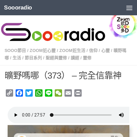
Soooradio
SOOO節目
/
ZOOM近心靈
/
ZOOM近生活
/
信仰
/
心靈
/
曠野嗎
哪
/
生活
/
節目系列
/
聖經與靈修
/
讀經
/
靈修
曠野嗎哪（373） – 完全信靠神
Copy
Facebook
Twitter
WhatsApp
Line
WeChat
Email
Print
Link