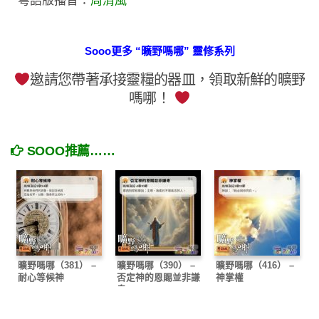
粵語版播音：
周清風
Sooo更多 “曠野嗎哪” 靈修系列
邀請您帶著承接靈糧的器皿，領取新鮮的曠野
嗎哪！
SOOO推薦……
曠野嗎哪（381） –
曠野嗎哪（390） –
曠野嗎哪（416） –
耐心等候神
否定神的恩賜並非謙
神掌權
卑