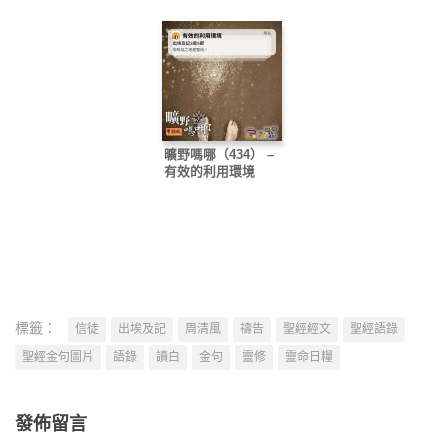
曠野嗎哪（434） –
有效的利用環境
標籤：
信徒
出埃及記
周清風
禱告
聖經經文
聖經語錄
聖經金句圖片
語錄
讀白
金句
靈修
靈命日糧
發佈留言