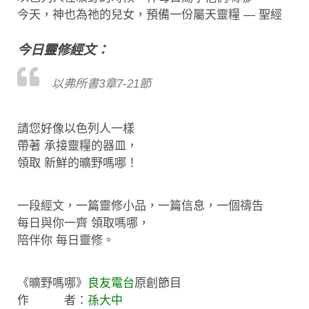
今天，神也為祂的兒女，預備一份屬天靈糧 — 聖經
今日靈修經文：
以弗所書3章7-21節
請您好像以色列人一樣
帶著 承接靈糧的器皿，
領取 新鮮的曠野嗎哪！
一段經文，一篇靈修小品，一篇信息，一個禱告
每日與你一齊 領取嗎哪，
陪伴你 每日靈修。
《曠野嗎哪》
良友電台
原創節目
作 者：
孫大中