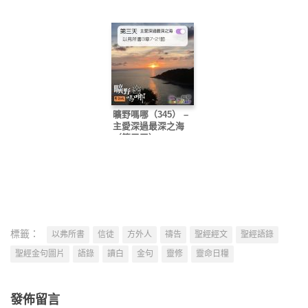
曠野嗎哪（345） –
主愛深過最深之海
（第三天）
標籤：
以弗所書
信徒
方外人
禱告
聖經經文
聖經語錄
聖經金句圖片
語錄
讀白
金句
靈修
靈命日糧
發佈留言