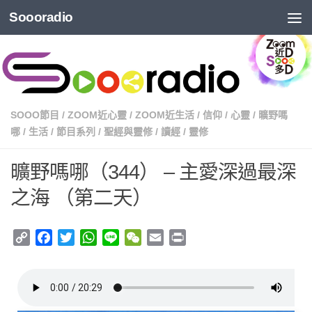
Soooradio
SOOO節目
/
ZOOM近心靈
/
ZOOM近生活
/
信仰
/
心靈
/
曠野嗎
哪
/
生活
/
節目系列
/
聖經與靈修
/
讀經
/
靈修
曠野嗎哪（344） – 主愛深過最深
之海 （第二天）
Copy
Facebook
Twitter
WhatsApp
Line
WeChat
Email
Print
Link