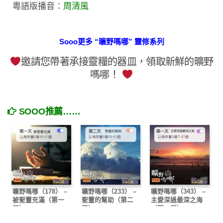
粵語版播音：
周清風
Sooo更多 “曠野嗎哪” 靈修系列
邀請您帶著承接靈糧的器皿，領取新鮮的曠野
嗎哪！
SOOO推薦……
曠野嗎哪（178） –
曠野嗎哪（233） –
曠野嗎哪（343） –
被聖靈充滿（第一
聖靈的幫助（第二
主愛深過最深之海
天）
天）
（第一天）