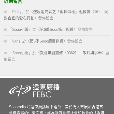
近期留言
「
Pinky
」於〈
逆境追光者之「似模似樣」返教會（16）- 配
對合宜的愛心行動
〉發佈留言
「
Sooo小編
」於〈
第6季Sooo節目巡禮
〉發佈留言
「
yan
」於〈
第6季Sooo節目巡禮
〉發佈留言
「
Sooo小編
」於〈
教會年曆靈修（0362） – 敬拜與事奉
〉發
佈留言
Soooradio 乃遠東廣播屬下電台，旨於為大眾展示香港基
督徒豐富的生活面貌，成為服侍香港社會和教會的「香港