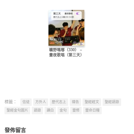
曠野嗎哪（330） –
晝夜歌唱（第三天）
標籤：
信徒
方外人
歷代志上
禱告
聖經經文
聖經語錄
聖經金句圖片
語錄
讀白
金句
靈修
靈命日糧
發佈留言