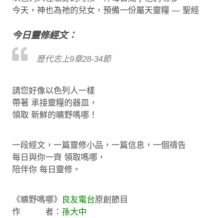
今天，神也為祂的兒女，預備一份屬天靈糧 — 聖經
今日靈修經文：
歷代志上9章28-34節
請您好像以色列人一樣
帶著 承接靈糧的器皿，
領取 新鮮的曠野嗎哪！
一段經文，一篇靈修小品，一篇信息，一個禱告
每日與你一齊 領取嗎哪，
陪伴你 每日靈修。
《曠野嗎哪》
良友電台
原創節目
作 者：
孫大中