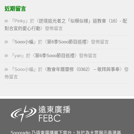
近期留言
「
Pinky
」於〈
逆境追光者之「似模似樣」返教會（16）- 配
對合宜的愛心行動
〉發佈留言
「
Sooo小編
」於〈
第6季Sooo節目巡禮
〉發佈留言
「
yan
」於〈
第6季Sooo節目巡禮
〉發佈留言
「
Sooo小編
」於〈
教會年曆靈修（0362） – 敬拜與事奉
〉發
佈留言
Soooradio 乃遠東廣播屬下電台，旨於為大眾展示香港基