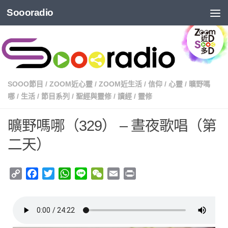
Soooradio
SOOO節目
/
ZOOM近心靈
/
ZOOM近生活
/
信仰
/
心靈
/
曠野嗎
哪
/
生活
/
節目系列
/
聖經與靈修
/
讀經
/
靈修
曠野嗎哪（329） – 晝夜歌唱（第
二天）
Copy
Facebook
Twitter
WhatsApp
Line
WeChat
Email
Print
Link