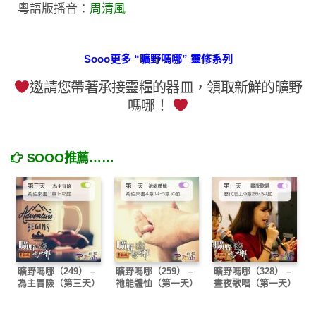
粵語版播音：
周清風
Sooo更多 “曠野嗎哪” 靈修系列
邀請您帶著承接靈糧的器皿，領取新鮮的曠野
嗎哪！
SOOO推薦……
曠野嗎哪（249） –
曠野嗎哪（259） –
曠野嗎哪（328） –
為主冒險（第三天）
祂能體恤（第一天）
晝夜歌唱（第一天）