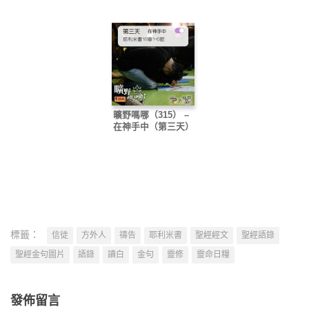
曠野嗎哪（315） –
在神手中（第三天）
標籤：
信徒
方外人
禱告
耶利米書
聖經經文
聖經語錄
聖經金句圖片
語錄
讀白
金句
靈修
靈命日糧
發佈留言