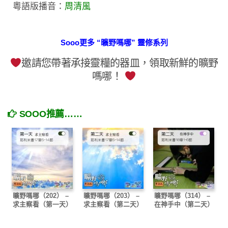
粵語版播音：
周清風
Sooo更多 “曠野嗎哪” 靈修系列
邀請您帶著承接靈糧的器皿，領取新鮮的曠野
嗎哪！
SOOO推薦……
曠野嗎哪（202） –
曠野嗎哪（203） –
曠野嗎哪（314） –
求主察看（第一天）
求主察看（第二天）
在神手中（第二天）