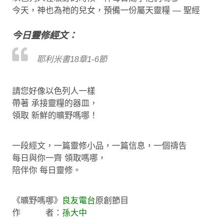
今天，神也為祂的兒女，預備一份屬天靈糧 — 聖經
今日靈修經文：
耶利米書18章1-6節
請您好像以色列人一樣
帶著 承接靈糧的器皿，
領取 新鮮的曠野嗎哪！
一段經文，一篇靈修小品，一篇信息，一個禱告
每日與你一齊 領取嗎哪，
陪伴你 每日靈修。
《曠野嗎哪》
良友電台
原創節目
作 者：
孫大中