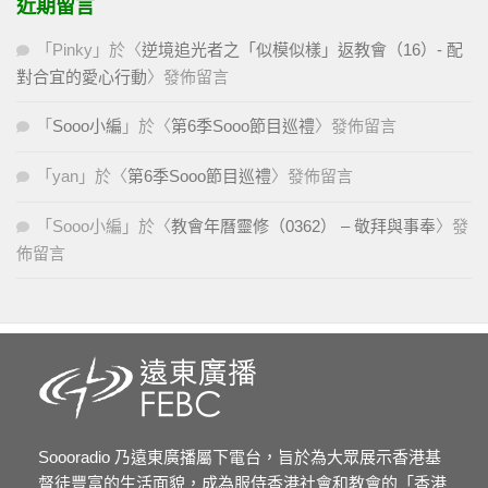
近期留言
「
Pinky
」於〈
逆境追光者之「似模似樣」返教會（16）- 配
對合宜的愛心行動
〉發佈留言
「
Sooo小編
」於〈
第6季Sooo節目巡禮
〉發佈留言
「
yan
」於〈
第6季Sooo節目巡禮
〉發佈留言
「
Sooo小編
」於〈
教會年曆靈修（0362） – 敬拜與事奉
〉發
佈留言
Soooradio 乃遠東廣播屬下電台，旨於為大眾展示香港基
督徒豐富的生活面貌，成為服侍香港社會和教會的「香港