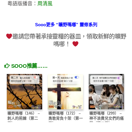
粵語版播音：
周清風
Sooo更多 “曠野嗎哪” 靈修系列
邀請您帶著承接靈糧的器皿，領取新鮮的曠野
嗎哪！
SOOO推薦……
曠野嗎哪（146） –
曠野嗎哪（172） –
曠野嗎哪（299） –
刺人的荊棘（第二
勇敢背負十架（第一
神不浪費兒女們的痛
天）
天）
苦（第二天）