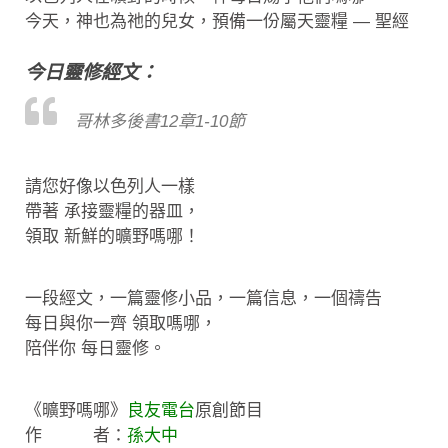
今天，神也為祂的兒女，預備一份屬天靈糧 — 聖經
今日靈修經文：
哥林多後書12章1-10節
請您好像以色列人一樣
帶著 承接靈糧的器皿，
領取 新鮮的曠野嗎哪！
一段經文，一篇靈修小品，一篇信息，一個禱告
每日與你一齊 領取嗎哪，
陪伴你 每日靈修。
《曠野嗎哪》
良友電台
原創節目
作 者：
孫大中