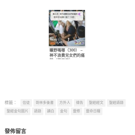
曠野嗎哪（300） –
神不浪費兒女們的痛
苦（第三天）
標籤：
信徒
哥林多後書
方外人
禱告
聖經經文
聖經語錄
聖經金句圖片
語錄
讀白
金句
靈修
靈命日糧
發佈留言