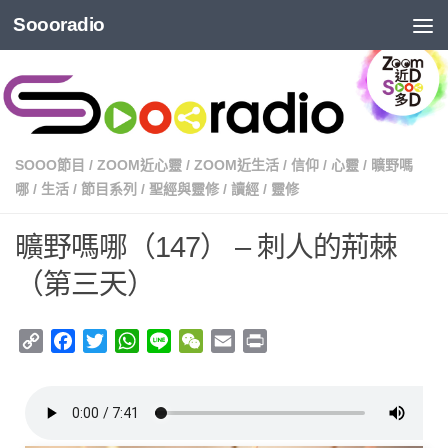
Soooradio
SOOO節目
/
ZOOM近心靈
/
ZOOM近生活
/
信仰
/
心靈
/
曠野嗎
哪
/
生活
/
節目系列
/
聖經與靈修
/
讀經
/
靈修
曠野嗎哪（147） – 刺人的荊棘
（第三天）
Copy
Facebook
Twitter
WhatsApp
Line
WeChat
Email
Print
Link