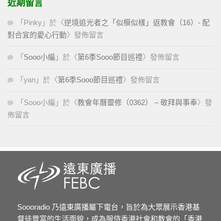
近期留言
「
Pinky
」於〈
逆境追光者之「似模似樣」返教會（16）- 配
對合宜的愛心行動
〉發佈留言
「
Sooo小編
」於〈
第6季Sooo節目巡禮
〉發佈留言
「
yan
」於〈
第6季Sooo節目巡禮
〉發佈留言
「
Sooo小編
」於〈
教會年曆靈修（0362） – 敬拜與事奉
〉發
佈留言
Soooradio 乃遠東廣播屬下電台，旨於為大眾展示香港基
督徒豐富的生活面貌，成為服侍香港社會和教會的「香港