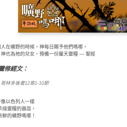
列人在曠野的時候，神每日賜予他們嗎哪，
神也為祂的兒女，預備一份屬天靈糧 — 聖經
靈修經文：
哥林多後書12章1-10節
好像以色列人一樣
承接靈糧的器皿，
新鮮的曠野嗎哪！