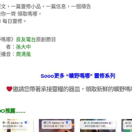
經文，一篇靈修小品，一篇信息，一個禱告
你一齊 領取嗎哪，
 每日靈修。
野嗎哪》
良友電台
原創節目
 者：
孫大中
版播音：
周清風
Sooo更多 “曠野嗎哪” 靈修系列
邀請您帶著承接靈糧的器皿，領取新鮮的曠野嗎
OO推薦……