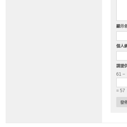
顯示
個人
請提
61 −
= 57