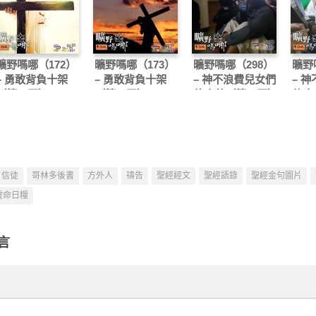
曠野嗎哪（172）
曠野嗎哪（173）
曠野嗎哪（298）
曠野
– 勇敢背負十架
– 勇敢背負十架
– 神不浪費兒女們
– 
（第一天）
（第二天）
的痛苦（第一天）
的痛
信徒
哥林多後書
方外人
禱告
聖經經文
聖經語錄
聖經金句圖片
靈命日糧
言