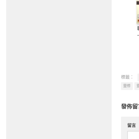
標籤：
靈修
發佈留
留言