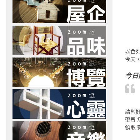
以色
今天，
今日
請您
帶著 
領取 