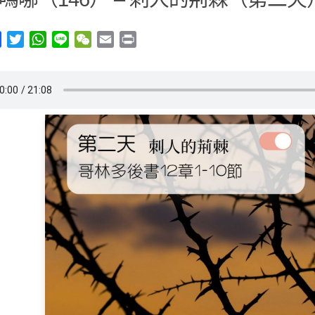
y
Facebook
Twitter
WhatsApp
Line
WeChat
Email
Print