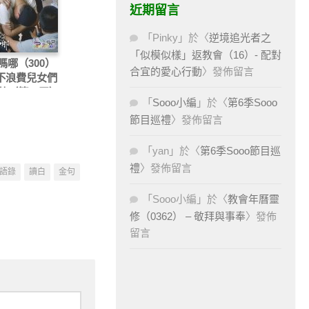
近期留言
「
Pinky
」於〈
逆境追光者之
「似模似樣」返教會（16）- 配對
嗎哪（300）
合宜的愛心行動
〉發佈留言
神不浪費兒女們
苦（第三天）
「
Sooo小編
」於〈
第6季Sooo
節目巡禮
〉發佈留言
「
yan
」於〈
第6季Sooo節目巡
禮
〉發佈留言
語錄
讀白
金句
「
Sooo小編
」於〈
教會年曆靈
修（0362） – 敬拜與事奉
〉發佈
留言