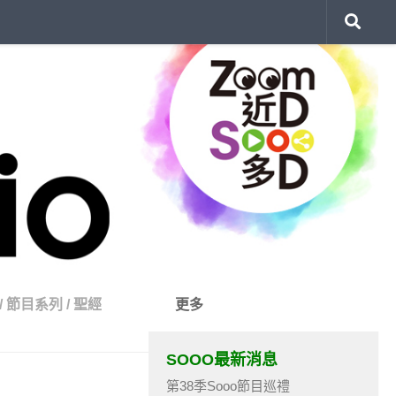
/
節目系列
/
聖經
更多
SOOO最新消息
第38季Sooo節目巡禮
）