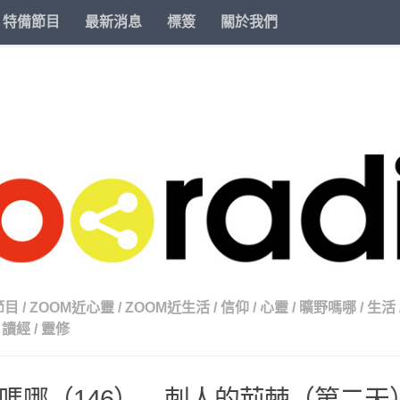
特備節目
最新消息
標簽
關於我們
節目
/
ZOOM近心靈
/
ZOOM近生活
/
信仰
/
心靈
/
曠野嗎哪
/
生活
讀經
/
靈修
嗎哪（146） – 刺人的荊棘（第二天