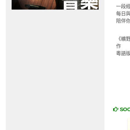
一段
每日與
陪伴你
《曠
作
粵語
SO