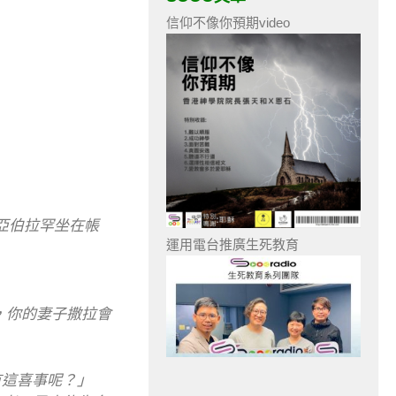
信仰不像你預期video
亞伯拉罕坐在帳
運用電台推廣生死教育
，你的妻子撒拉會
有這喜事呢？」