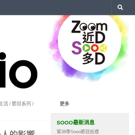
生活
/
節目系列
/
更多
SOOO最新消息
第38季Sooo節目巡禮
邊人的影響