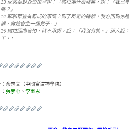
13 耶和華對亞伯拉罕說：「撒拉為什麼竊笑，說：『我已
嗎？』
14 耶和華豈有難成的事嗎？到了所定的時候，我必回到你
候，撒拉會生一個兒子。」
15 撒拉因為害怕，就不承認，說：「我沒有笑。」那人說
了。」
者：余志文（中國宣道神學院）
人：
張素心
、
李重恩