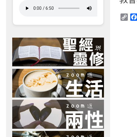
Cop
Link