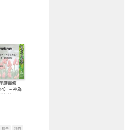
年曆靈修
44） – 神為
備的地
禱告
讀白