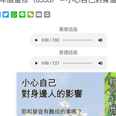
y
Facebook
Twitter
WhatsApp
Line
WeChat
Email
Print
廣東話版
普通話版