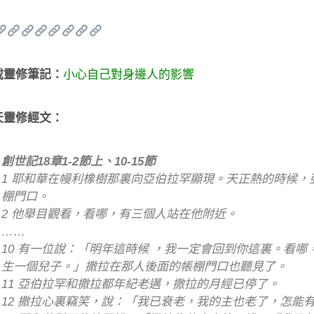
載靈修筆記：
小心自己對身邊人的影響
天靈修經文：
創世記18章1-2節上、10-15節
1 耶和華在幔利橡樹那裏向亞伯拉罕顯現。天正熱的時候，
棚門口。
2 他舉目觀看，看哪，有三個人站在他附近。
……
10 有一位說：「明年這時候 ，我一定會回到你這裏。看哪
生一個兒子。」撒拉在那人後面的帳棚門口也聽見了。
11 亞伯拉罕和撒拉都年紀老邁，撒拉的月經已停了。
12 撒拉心裏竊笑，說：「我已衰老，我的主也老了，怎能