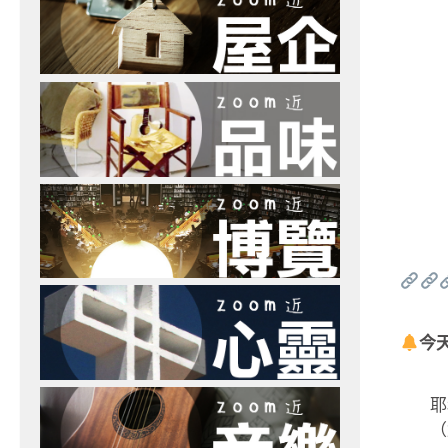
今
耶
（