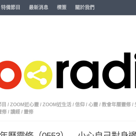
特備節目
最新消息
標簽
關於我們
節目
/
ZOOM近心靈
/
ZOOM近生活
/
信仰
/
心靈
/
教會年曆靈修
/
靈修
/
讀經
/
靈修
年曆靈修（0553） – 小心自己對身