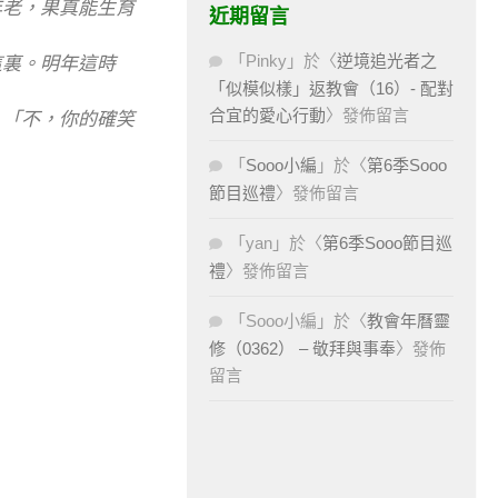
年老，果真能生育
近期留言
「
Pinky
」於〈
逆境追光者之
這裏。明年這時
「似模似樣」返教會（16）- 配對
合宜的愛心行動
〉發佈留言
：「不，你的確笑
「
Sooo小編
」於〈
第6季Sooo
節目巡禮
〉發佈留言
「
yan
」於〈
第6季Sooo節目巡
禮
〉發佈留言
「
Sooo小編
」於〈
教會年曆靈
修（0362） – 敬拜與事奉
〉發佈
留言