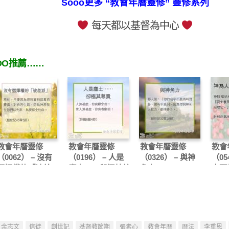
Sooo更多 “教會年曆靈修” 靈修系列
每天都以基督為中心
OO推薦……
教會年曆靈修
教會年曆靈修
教會年曆靈修
教會
（0062） – 沒有
（0196） – 人是
（0326） – 與神
（05
選擇權的「被差
塵土……卻極其尊
角力
人預
派」
貴
余志文
信徒
創世記
基督教節期
張素心
教會年曆
曆法
李重恩