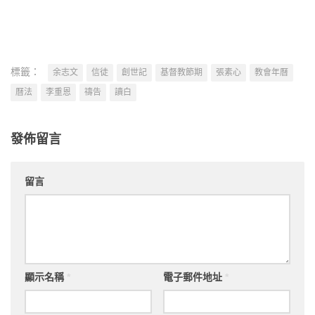
標籤：
余志文
信徒
創世記
基督教節期
張素心
教會年曆
曆法
李重恩
禱告
讀白
發佈留言
留言
顯示名稱
*
電子郵件地址
*