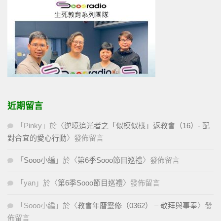
近期留言
「
Pinky
」於〈
逆境追光者之「似模似樣」返教會（16）- 配
對合宜的愛心行動
〉發佈留言
「
Sooo小編
」於〈
第6季Sooo節目巡禮
〉發佈留言
「
yan
」於〈
第6季Sooo節目巡禮
〉發佈留言
「
Sooo小編
」於〈
教會年曆靈修（0362） – 敬拜與事奉
〉發
佈留言