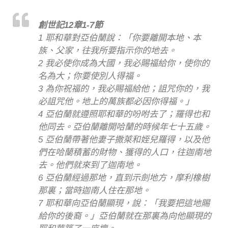
創世記12章1-7節
1 耶和華對亞伯蘭說：「你要離開本地、本
族、父家，往我所要指示你的地去。
2 我必使你成為大國，我必賜福給你，使你的
名為大；你要使別人得福。
3 為你祝福的，我必賜福給他；詛咒你的，我
必詛咒他。地上的萬族都必因你得福。」
4 亞伯蘭就遵照耶和華的吩咐去了；羅得也和
他同去。亞伯蘭離開哈蘭的時候年七十五歲。
5 亞伯蘭帶著他妻子撒萊和姪兒羅得，以及他
們在哈蘭積蓄的財物、獲得的人口，往迦南地
去。他們就來到了迦南地。
6 亞伯蘭經過那地，直到示劍地方，摩利橡樹
那裏；當時迦南人住在那地。
7 耶和華向亞伯蘭顯現，說：「我要把這地賜
給你的後裔。」亞伯蘭就在那裏為向他顯現的