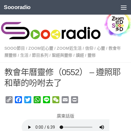
Soooradio
SOOO節目
/
ZOOM近心靈
/
ZOOM近生活
/
信仰
/
心靈
/
教會年
曆靈修
/
生活
/
節目系列
/
聖經與靈修
/
讀經
/
靈修
教會年曆靈修（0552） – 遵照耶
和華的吩咐去了
Copy
Facebook
Twitter
WhatsApp
Line
WeChat
Email
Print
Link
廣東話版